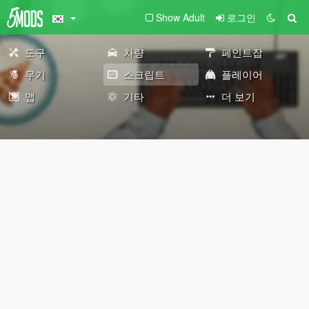
Show Adult
로그인
도구
차량
페인트잡
무기
스크립트
플레이어
맵
기타
더 보기