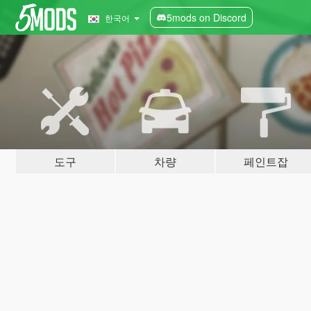
5mods on Discord
한국어
도구
차량
페인트잡