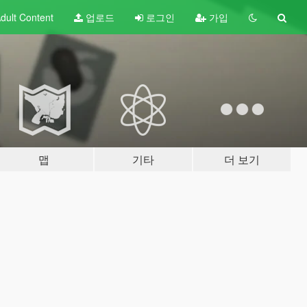
dult
Content
업로드
로그인
가입
맵
기타
더 보기