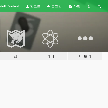
dult
Content
업로드
로그인
가입
맵
기타
더 보기