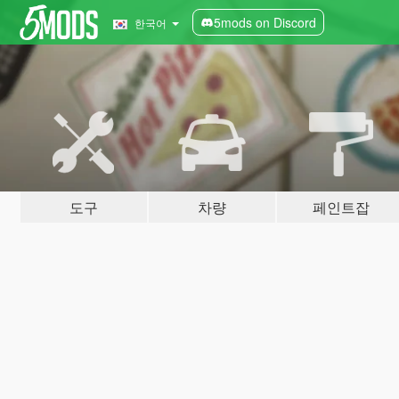
5mods on Discord
한국어
도구
차량
페인트잡