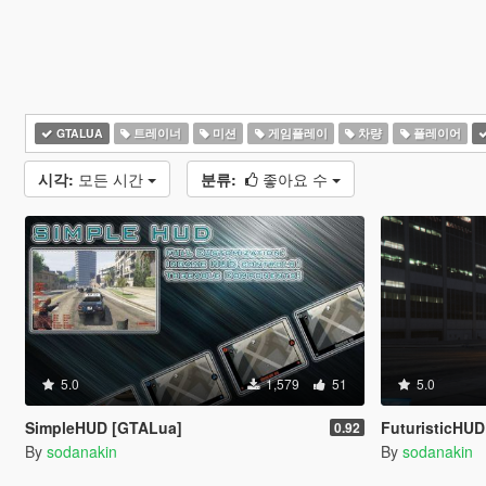
GTALUA
트레이너
미션
게임플레이
차량
플레이어
시각:
모든 시간
분류:
좋아요 수
5.0
1,579
51
5.0
SimpleHUD [GTALua]
FuturisticHU
0.92
By
sodanakin
By
sodanakin