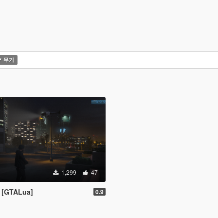
무기
1,299
47
D [GTALua]
0.9