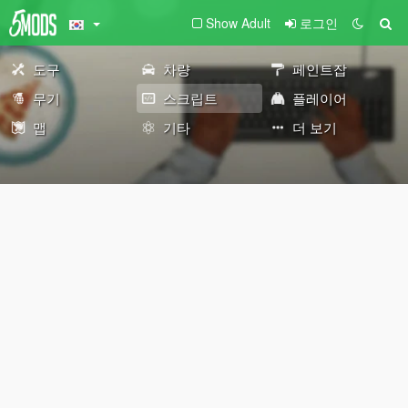
Show Adult
로그인
도구
차량
페인트잡
무기
스크립트
플레이어
맵
기타
더 보기