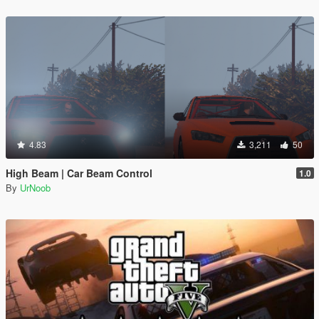
4.83
3,211
50
High Beam | Car Beam Control
1.0
By
UrNoob