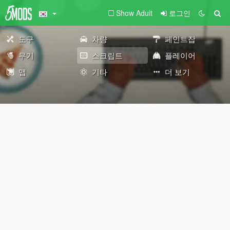
Show Adult
로그인
도구
차량
페인트잡
무기
스크립트
플레이어
맵
기타
더 보기