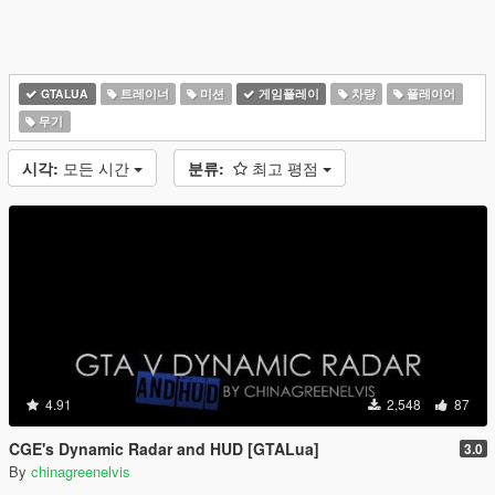
GTALUA
트레이너
미션
게임플레이
차량
플레이어
무기
시각:
모든 시간
분류:
최고 평점
4.91
2,548
87
CGE's Dynamic Radar and HUD [GTALua]
3.0
By
chinagreenelvis