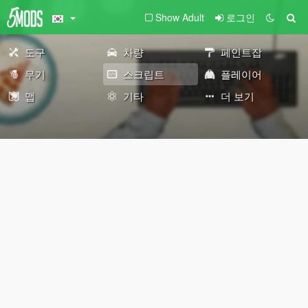
Show Adult
로그인
도구
차량
페인트잡
무기
스크립트
플레이어
맵
기타
더 보기