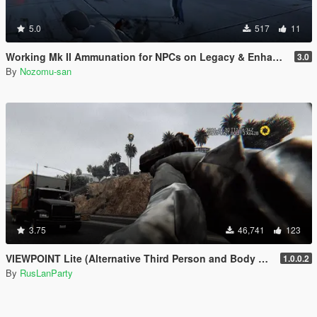
5.0
517
11
Working Mk II Ammunation for NPCs on Legacy & Enhanced [ WIP | .NET ]
3.0
By
Nozomu-san
3.75
46,741
123
VIEWPOINT Lite (Alternative Third Person and Body Cameras)
1.0.0.2
By
RusLanParty