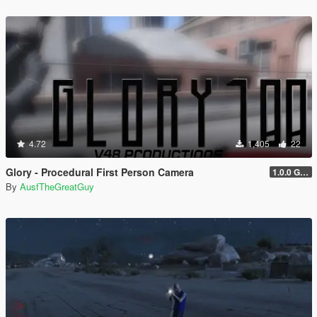
4.72
1,405
22
Glory - Procedural First Person Camera
1.0.0 Gold
By
AusfTheGreatGuy