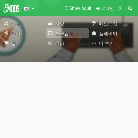
Show Adult
로그인
도구
차량
페인트잡
무기
스크립트
플레이어
맵
기타
더 보기