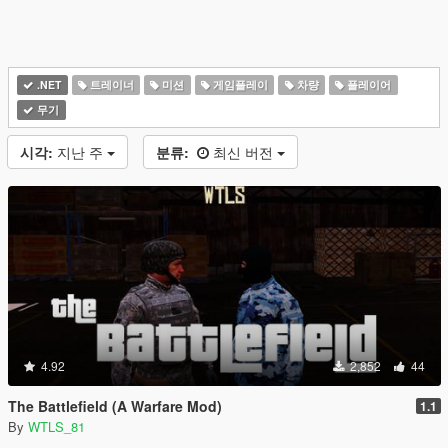
.NET
트레이너
미션
게임플레이
차량
플레이어
무기
시각:
지난 주
분류:
최신 버전
4.92
2,852
44
The Battlefield (A Warfare Mod)
1.1
By
WTLS_81