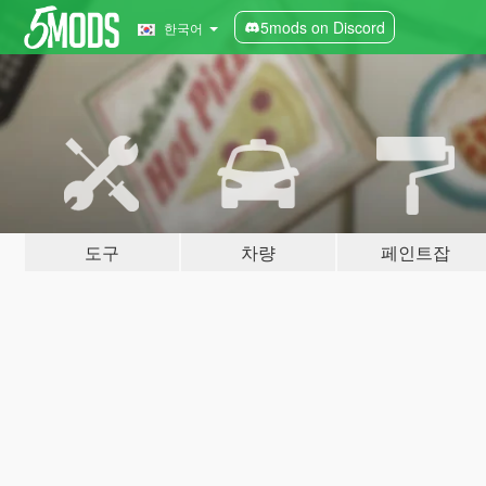
5mods on Discord
한국어
도구
차량
페인트잡