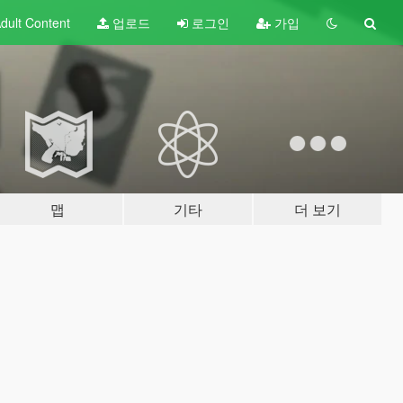
dult
Content
업로드
로그인
가입
맵
기타
더 보기