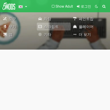
Show Adult
로그인
도구
차량
페인트잡
무기
스크립트
플레이어
맵
기타
더 보기