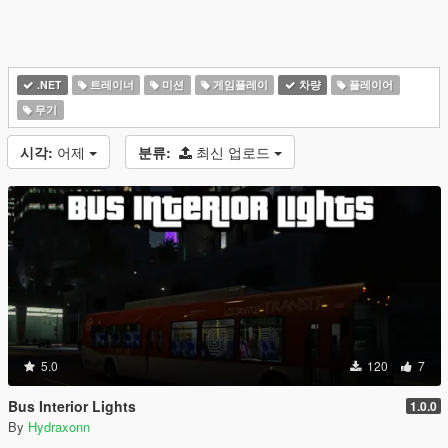
.NET
트레이너
미션
게임플레이
차량
플레이어
무기
시각:
어제
분류:
최신 업로드
5.0
120
7
Bus Interior Lights
1.0.0
By
Hydraxonn