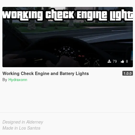
79
8
Working Check Engine and Battery Lights
1.0.0
By
Hydraxonn
Designed in Alderney
Made in Los Santos