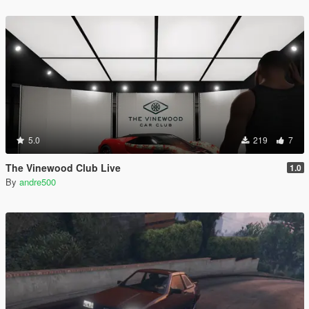
5.0
219
7
The Vinewood Club Live
1.0
By
andre500