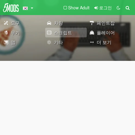
Show Adult
로그인
도구
차량
페인트잡
무기
스크립트
플레이어
맵
기타
더 보기