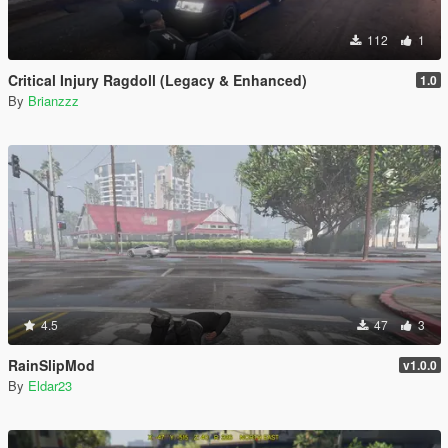
112
1
Critical Injury Ragdoll (Legacy & Enhanced)
1.0
By
Brianzzz
4.5
47
3
RainSlipMod
v1.0.0
By
Eldar23