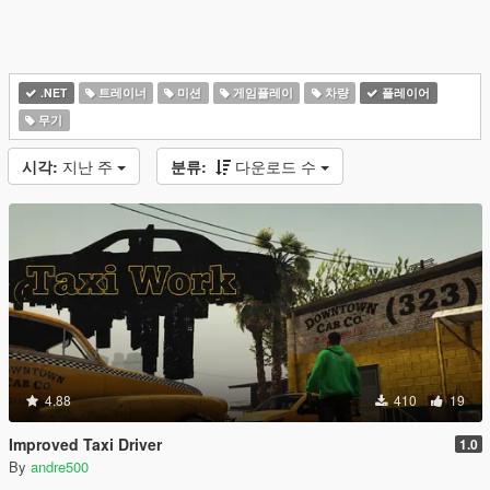
.NET
트레이너
미션
게임플레이
차량
플레이어
무기
시각:
지난 주
분류:
다운로드 수
4.88
410
19
Improved Taxi Driver
1.0
By
andre500