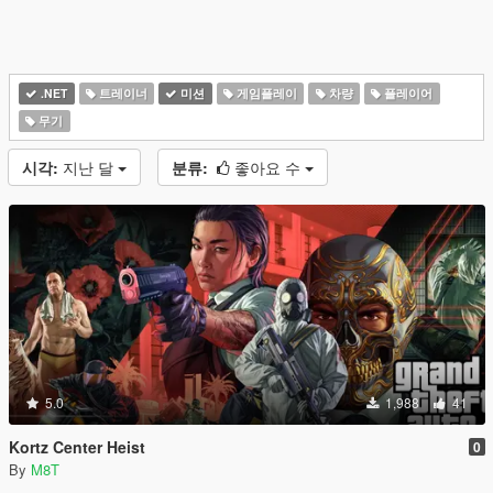
.NET
트레이너
미션
게임플레이
차량
플레이어
무기
시각:
지난 달
분류:
좋아요 수
5.0
1,988
41
Kortz Center Heist
0
By
M8T