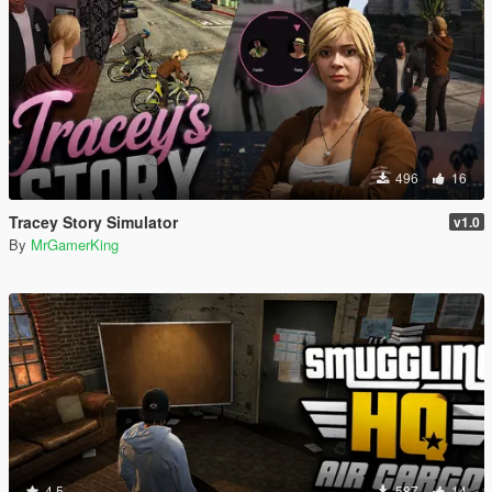
496
16
Tracey Story Simulator
v1.0
By
MrGamerKing
4.5
587
14