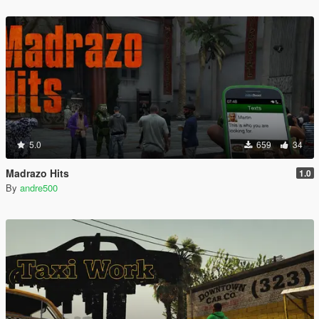
5.0
659
34
Madrazo Hits
1.0
By
andre500