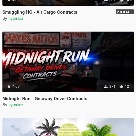
Smuggling HQ - Air Cargo Contracts
2.0.0 Menu + New Missions
By
nytoniaz
4.67
371
12
Midnight Run - Getaway Driver Contracts
By
nytoniaz