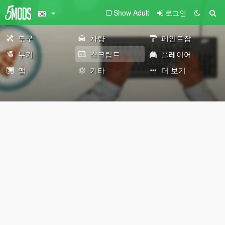
Show Adult
로그인
도구
차량
페인트잡
무기
스크립트
플레이어
맵
기타
더 보기