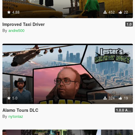
4.88
452
22
Improved Taxi Driver
1.0
By
andre500
5.0
324
19
Alamo Tours DLC
1.0.0 Alpha
By
nytoniaz