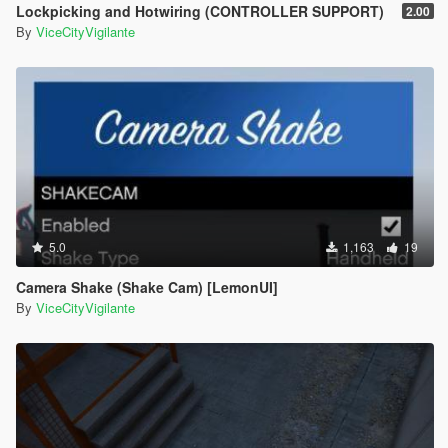
Lockpicking and Hotwiring (CONTROLLER SUPPORT)
2.00
By
ViceCityVigilante
5.0
1,163
19
Camera Shake (Shake Cam) [LemonUI]
By
ViceCityVigilante