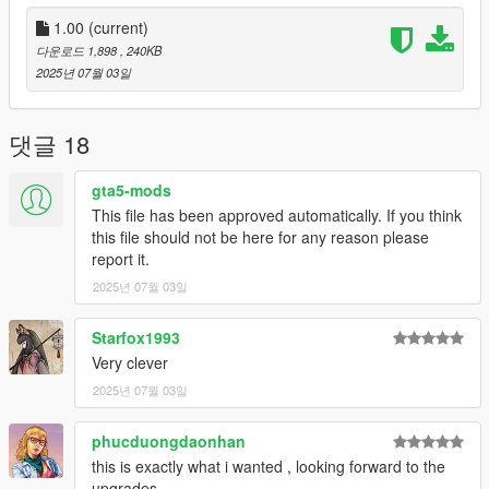
Join my
Patreon
- It's free!
1.00
(current)
다운로드 1,898
, 240KB
2025년 07월 03일
댓글 18
gta5-mods
This file has been approved automatically. If you think
this file should not be here for any reason please
report it.
2025년 07월 03일
Starfox1993
Very clever
2025년 07월 03일
phucduongdaonhan
this is exactly what i wanted , looking forward to the
upgrades