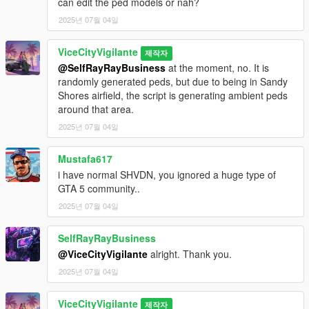
can edit the ped models or nah?
2025년 07월 04일
ViceCityVigilante
제작자
@SelfRayRayBusiness
at the moment, no. It is
randomly generated peds, but due to being in Sandy
Shores airfield, the script is generating ambient peds
around that area.
2025년 07월 04일
Mustafa617
i have normal SHVDN, you ignored a huge type of
GTA 5 community..
2025년 07월 04일
SelfRayRayBusiness
@ViceCityVigilante
alright. Thank you.
2025년 07월 04일
ViceCityVigilante
제작자