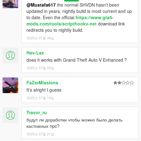
@Mustafa617
the normal SHVDN hasn't been
updated in years, nightly build is most current and up
to date. Even the official
https://www.gta5-
mods.com/tools/scripthookv-net
download link
redirects you to nightly build.
2025년 07월 06일
Hav-Laz
does it works with Grand Theft Auto V Enhanced ?
2025년 07월 09일
FaZerMissions
It's alright I guess
2025년 07월 19일
Travor_ru
будут ли доработки чтобы можно было делать
кастомных npc?
2025년 07월 21일