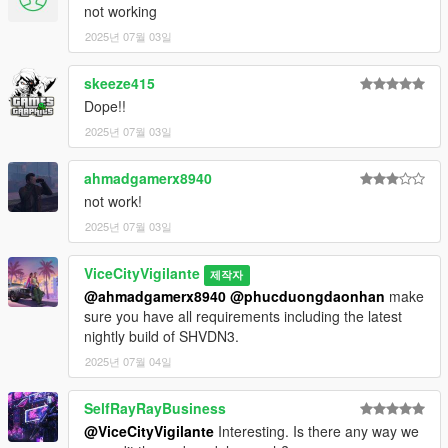
not working
2025년 07월 03일
skeeze415
Dope!!
2025년 07월 03일
ahmadgamerx8940
not work!
2025년 07월 03일
ViceCityVigilante
제작자
@ahmadgamerx8940
@phucduongdaonhan
make
sure you have all requirements including the latest
nightly build of SHVDN3.
2025년 07월 04일
SelfRayRayBusiness
@ViceCityVigilante
Interesting. Is there any way we