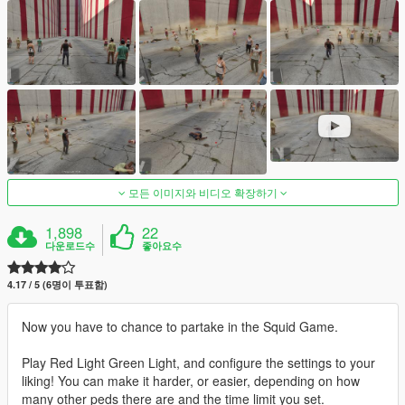
모든 이미지와 비디오 확장하기
1,898
22
다운로드수
좋아요수
4.17 / 5 (6명이 투표함)
Now you have to chance to partake in the Squid Game.
Play Red Light Green Light, and configure the settings to your
liking! You can make it harder, or easier, depending on how
many other peds there are and the time limit you set.