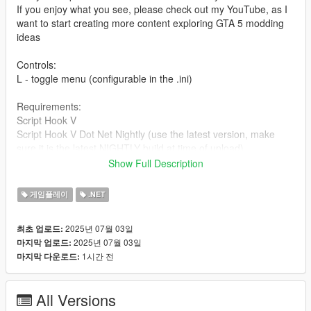
If you enjoy what you see, please check out my YouTube, as I
want to start creating more content exploring GTA 5 modding
ideas
Controls:
L - toggle menu (configurable in the .ini)
Requirements:
Script Hook V
Script Hook V Dot Net Nightly (use the latest version, make
sure it is the latest NIGHTLY build at time of upload)
NAudio (included in .rar package)
Show Full Description
LemonUI
게임플레이
.NET
Installation:
Simply drag and drop .rar contents into your scripts folder.
2025년 07월 03일
최초 업로드:
e.g. "Grand Theft Auto V/scripts/"
2025년 07월 03일
마지막 업로드:
if there isn't a scripts folder, make one.
1시간 전
마지막 다운로드:
changelog
v1.00 - initial release
All Versions