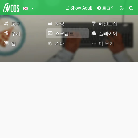
Show Adult
로그인
도구
차량
페인트잡
무기
스크립트
플레이어
맵
기타
더 보기