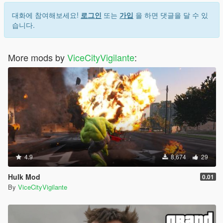
대화에 참여해보세요!
로그인
또는
가입
을 하면 댓글을 달 수 있
습니다.
More mods by
ViceCityVigilante
:
4.9
8,674
29
Hulk Mod
0.01
By
ViceCityVigilante