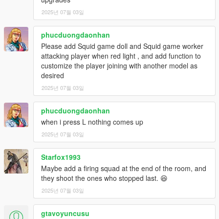
2025년 07월 03일
phucduongdaonhan
Please add Squid game doll and Squid game worker
attacking player when red light , and add function to
customize the player joining with another model as
desired
2025년 07월 03일
phucduongdaonhan
when i press L nothing comes up
2025년 07월 03일
Starfox1993
Maybe add a firing squad at the end of the room, and
they shoot the ones who stopped last. 😆
2025년 07월 03일
gtavoyuncusu