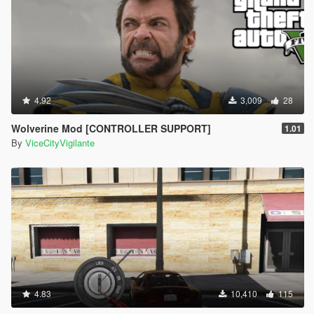
4.92
3,009
28
Wolverine Mod [CONTROLLER SUPPORT]
1.01
By
ViceCityVigilante
4.83
10,410
115