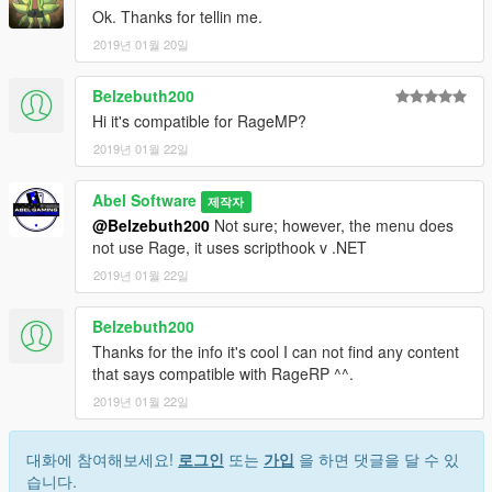
Ok. Thanks for tellin me.
2019년 01월 20일
Belzebuth200
Hi it's compatible for RageMP?
2019년 01월 22일
Abel Software
제작자
@Belzebuth200
Not sure; however, the menu does
not use Rage, it uses scripthook v .NET
2019년 01월 22일
Belzebuth200
Thanks for the info it's cool I can not find any content
that says compatible with RageRP ^^.
2019년 01월 22일
대화에 참여해보세요!
로그인
또는
가입
을 하면 댓글을 달 수 있
습니다.