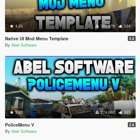
4.25
384,678
324
Native UI Mod Menu Template
3.0
By
Abel Software
3.62
274,060
585
PoliceMenu V
2.6
By
Abel Software