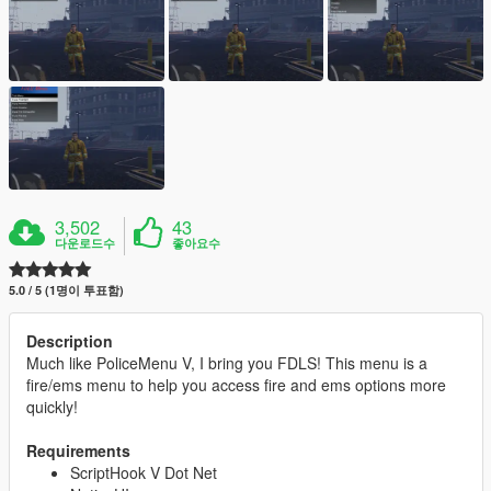
3,502
43
다운로드수
좋아요수
5.0 / 5 (1명이 투표함)
Description
Much like PoliceMenu V, I bring you FDLS! This menu is a
fire/ems menu to help you access fire and ems options more
quickly!
Requirements
ScriptHook V Dot Net