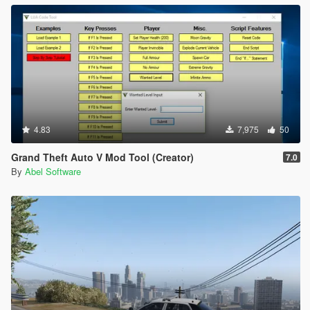
4.83
7,975
50
Grand Theft Auto V Mod Tool (Creator)
7.0
By
Abel Software