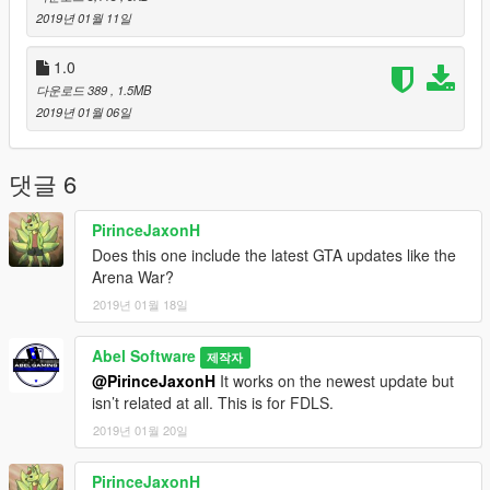
2019년 01월 11일
1.0
다운로드 389
, 1.5MB
2019년 01월 06일
댓글 6
PirinceJaxonH
Does this one include the latest GTA updates like the
Arena War?
2019년 01월 18일
Abel Software
제작자
@PirinceJaxonH
It works on the newest update but
isn’t related at all. This is for FDLS.
2019년 01월 20일
PirinceJaxonH