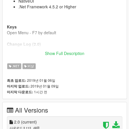
NativeUI
.Net Framework 4.5.2 or Higher
Keys
Open Menu - F7 by default
Change Log (2.0)
Updated vehicle spawning code
Show Full Description
Equip / Put Away Equipment
Quick Enable Fire Fighter
.NET
비상
Updated Vehicle Options
2019년 01월 06일
최초 업로드:
2019년 01월 09일
마지막 업로드:
1시간 전
마지막 다운로드:
All Versions
2.0
(current)
다운로드 3,113
, 6KB