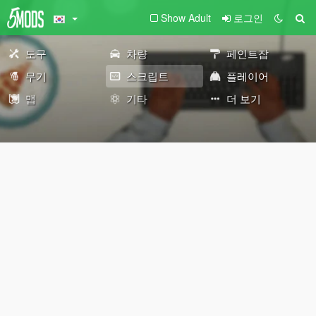
Show Adult
로그인
도구
차량
페인트잡
무기
스크립트
플레이어
맵
기타
더 보기