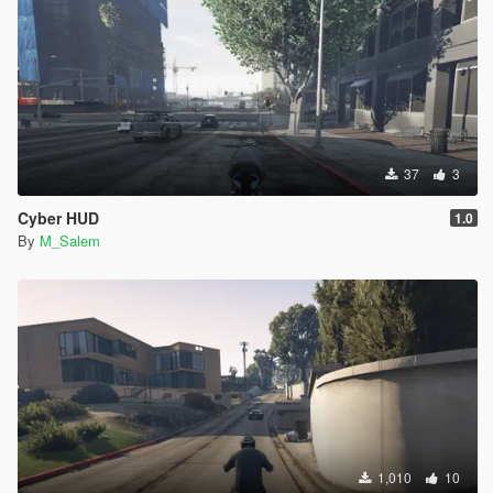
37
3
Cyber HUD
1.0
By
M_Salem
1,010
10