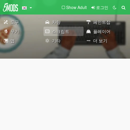
Show Adult
로그인
도구
차량
페인트잡
무기
스크립트
플레이어
맵
기타
더 보기