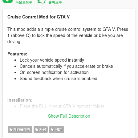
다운로드수
좋아요수
Cruise Control Mod for GTA V
This mod adds a simple cruise control system to GTA V. Press
1
(above Q) to lock the speed of the vehicle or bike you are
driving.
Features:
Lock your vehicle speed instantly
Cancels automatically if you accelerate or brake
On-screen notification for activation
Sound feedback when cruise is enabled
Installation:
Place the DLL in your GTA V "scripts" folder
Run the game and press 1 while driving to activate
Show Full Description
게임플레이
차량
.NET
Credits:
Developed by M_Salem