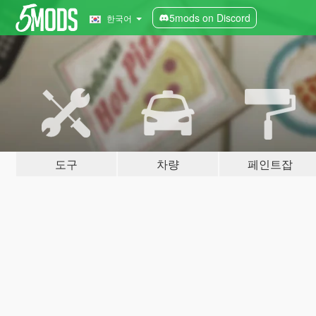
5mods on Discord
한국어
도구
차량
페인트잡