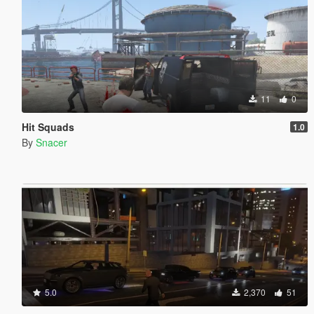
11
0
Hit Squads
1.0
By
Snacer
5.0
2,370
51