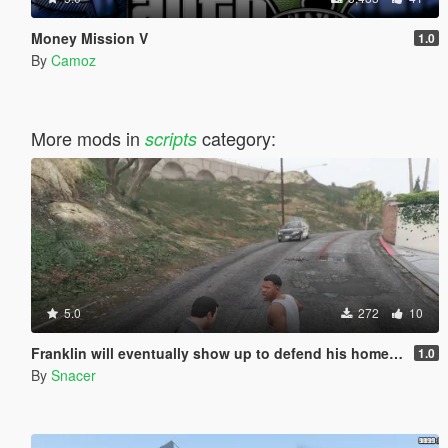
Money Mission V
1.0
By
Camoz
More mods in
category:
scripts
5.0
272
10
Franklin will eventually show up to defend his home but it's a real mod
1.0
By
Snacer