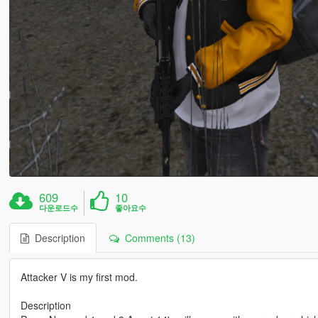
609
10
다운로드수
좋아요수
Description
Comments (13)
Attacker V is my first mod.
Description