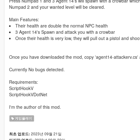
Press Numpad 1 and 3 Agent 14's will spawn with a crowbar which t
Numpad 2 and your wanted level will be cleared.
Main Features:
Their health are double the normal NPC health
3 Agent 14's Spawn and attack you with a crowbar
Once their health is very low, they will pull out a pistol and sho
Once you have downloaded the mod, copy 'agent14-attackerv.cs' and
Currently No bugs detected.
Requirements:
ScriptHookV
ScriptHookVDotNet
I'm the author of this mod.
게임플레이
2023년 09월 21일
최초 업로드:
2023년 09월 22일