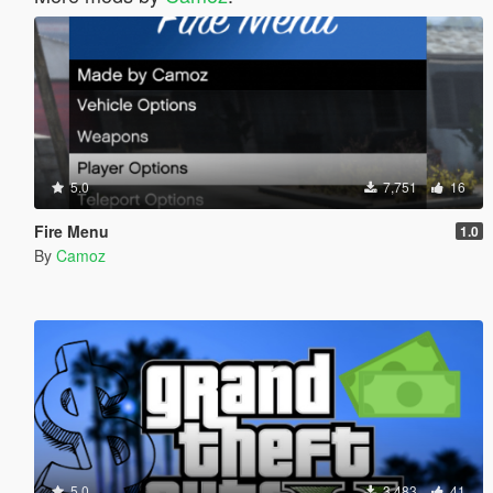
5.0
7,751
16
Fire Menu
1.0
By
Camoz
5.0
3,483
41