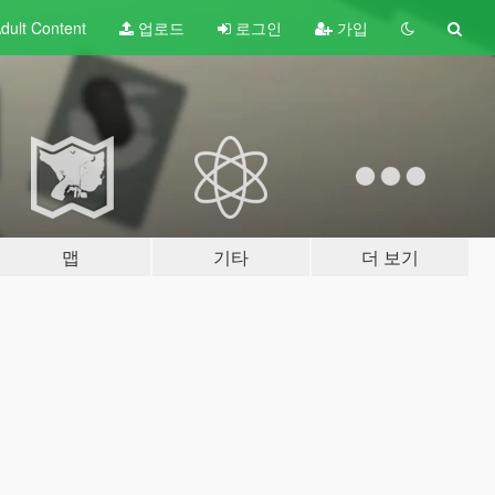
dult
Content
업로드
로그인
가입
맵
기타
더 보기