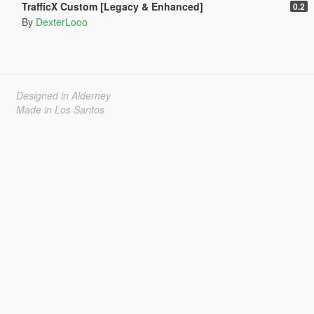
TrafficX Custom [Legacy & Enhanced]
0.2
By
DexterLooo
Designed in Alderney
Made in Los Santos