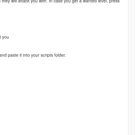
hey will attack you with. In case you get a wanted level, press
ot you
 paste it into your scripts folder.