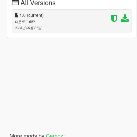
All Versions
1.0
(current)
다운로드 609
2023년 09월 21일
More mods by
Camoz
: