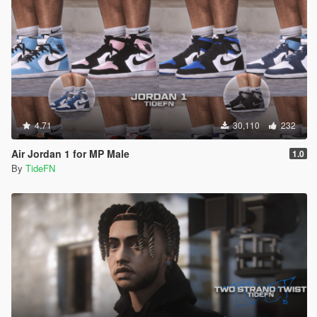
4.71
30,110
232
Air Jordan 1 for MP Male
1.0
By
TideFN