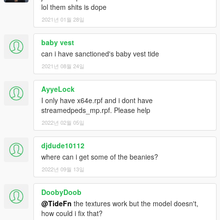
lol them shits is dope
2021년 01월 28일
baby vest
can i have sanctioned's baby vest tide
2021년 08월 24일
AyyeLock
I only have x64e.rpf and i dont have
streamedpeds_mp.rpf. Please help
2022년 02월 05일
djdude10112
where can i get some of the beanies?
2022년 09월 13일
DoobyDoob
@TideFn
the textures work but the model doesn't,
how could i fix that?