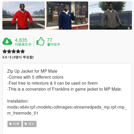
4,835
77
다운로드수
좋아요수
5.0 / 5 (3명이 투표함)
Zip Up Jacket for MP Male
-Comes with 5 different colors
-Feel free to retexture & it can be used on fivem
-This is a conversion of Franklins in game jacket to MP Male.
Installation:
mods>x64v.rpf>models>cdimages>streamedpeds_mp.rpf>mp_
m_freemode_01
의류
재킷