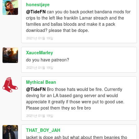
honestjaye
@TideFN
can you do back pocket bandana mods for
crips to the left like franklin Lamar streach and the
families and ballas bloods and make it a pack
download? please that be dope.
2021년 01월 19일
XauceMarley
do you have patreon?
2021년 01월 19일
Mythical Bean
@TideFN
Bro those hats would be fire. Currently
deving for an LA based gang server and would
appreciate it greatly if those were put to good use.
Please post them they so fire bro
2021년 01월 19일
THAT_BOY_JAH
jacket is dope ash but what about them beanies tho