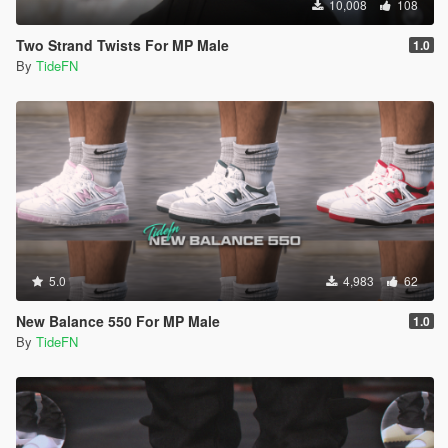
10,008
108
Two Strand Twists For MP Male
1.0
By
TideFN
5.0
4,983
62
New Balance 550 For MP Male
1.0
By
TideFN