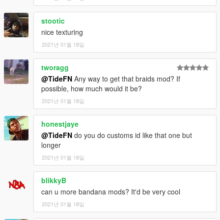
stootic
nice texturing
2021년 01월 18일
tworagg
@TideFN
Any way to get that braids mod? If
possible, how much would it be?
2021년 01월 18일
honestjaye
@TideFN
do you do customs id like that one but
longer
2021년 01월 18일
blikkyB
can u more bandana mods? It'd be very cool
2021년 01월 18일