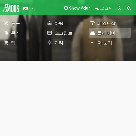
Show Adult
로그인
도구
차량
페인트잡
무기
스크립트
플레이어
맵
기타
더 보기