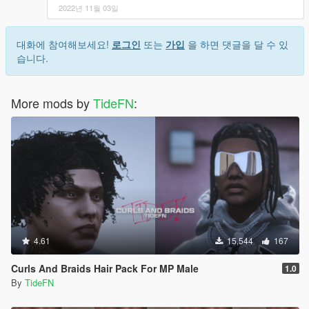
2022년 11월 03일
대화에 참여해보세요!
로그인
또는
가입
을 하면 댓글을 달 수 있
습니다.
More mods by
TideFN
:
4.61
15,544
167
Curls And Braids Hair Pack For MP Male
1.0
By
TideFN