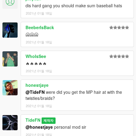
dis hard gang you should make sum baseball hats
2021년 01월 18일
BeeberIsBack
🥶🥶🥶
2021년 01월 18일
WhoIsSee
🔥🔥🔥🔥🔥
2021년 01월 18일
honestjaye
@TideFN
were did you get the MP hair at with the
twisties/braids?
2021년 01월 18일
TideFN
제작자
@honestjaye
personal mod sir
2021년 01월 18일