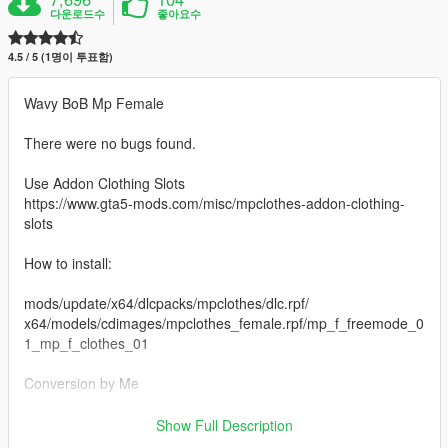
다운로드수
좋아요수
4.5 / 5 (1명이 투표함)
Wavy BoB Mp Female
There were no bugs found.
Use Addon Clothing Slots
https://www.gta5-mods.com/misc/mpclothes-addon-clothing-
slots
How to install:
mods/update/x64/dlcpacks/mpclothes/dlc.rpf/
x64/models/cdimages/mpclothes_female.rpf/mp_f_freemode_0
1_mp_f_clothes_01
Conversion by Me
Enjoy :)
Show Full Description