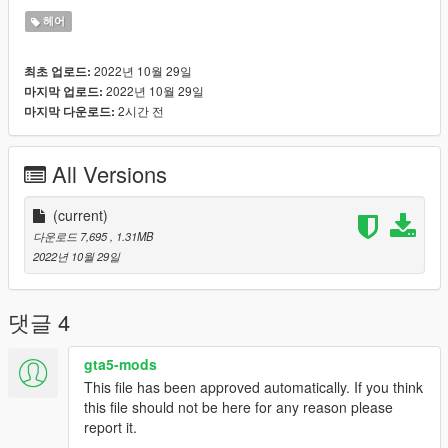
Join My Discord: https://discord.gg/ZnRjvCds
헤어
2022년 10월 29일
최초 업로드:
2022년 10월 29일
마지막 업로드:
2시간 전
마지막 다운로드:
All Versions
(current)
다운로드 7,695
, 1.31MB
2022년 10월 29일
댓글 4
gta5-mods
This file has been approved automatically. If you think
this file should not be here for any reason please
report it.