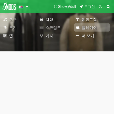
Show Adult
로그인
도구
차량
페인트잡
무기
스크립트
플레이어
맵
기타
더 보기