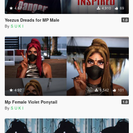
4.67
4,910
69
Yeezus Dreads for MP Male
1.0
By
S U K I
4.92
6,542
101
Mp Female Violet Ponytail
1.0
By
S U K I