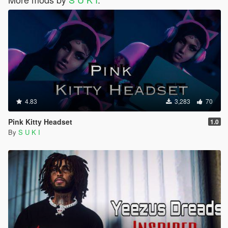
4.83
3,283
70
Pink Kitty Headset
1.0
By
S U K I