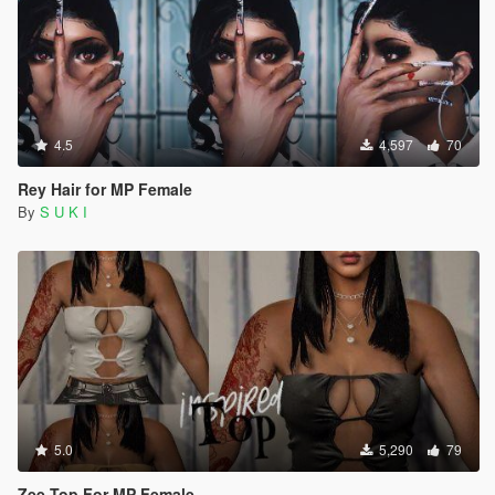
4.5
4,597
70
Rey Hair for MP Female
By
S U K I
5.0
5,290
79
Zee Top For MP Female