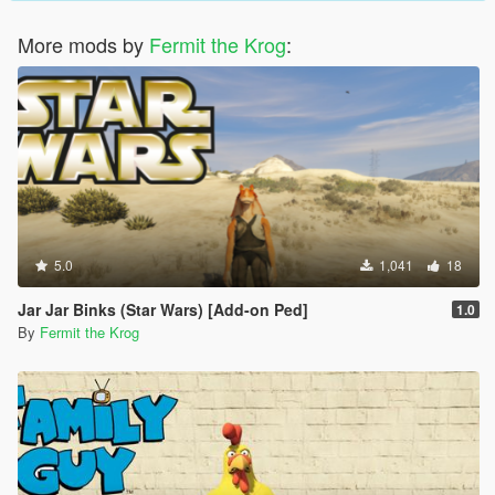
More mods by
Fermit the Krog
:
5.0
1,041
18
Jar Jar Binks (Star Wars) [Add-on Ped]
1.0
By
Fermit the Krog