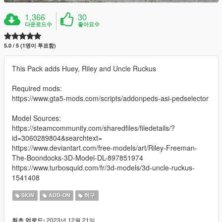
1,366
30
다운로드수
좋아요수
5.0 / 5 (1명이 투표함)
This Pack adds Huey, Riley and Uncle Ruckus
Required mods:
https://www.gta5-mods.com/scripts/addonpeds-asi-pedselector
Model Sources:
https://steamcommunity.com/sharedfiles/filedetails/?
id=3060289804&searchtext=
https://www.deviantart.com/free-models/art/Riley-Freeman-
The-Boondocks-3D-Model-DL-897851974
https://www.turbosquid.com/fr/3d-models/3d-uncle-ruckus-
1541408
SKIN
ADD-ON
허구
2023년 12월 21일
최초 업로드: