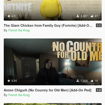
4.0
3,567
41
The Giant Chicken from Family Guy (Fortnite) [Add-On Ped]
1.1
By
Fermit the Krog
4.95
1,209
16
Anton Chigurh (No Country for Old Men) [Add-On Ped]
1.0
By
Fermit the Krog