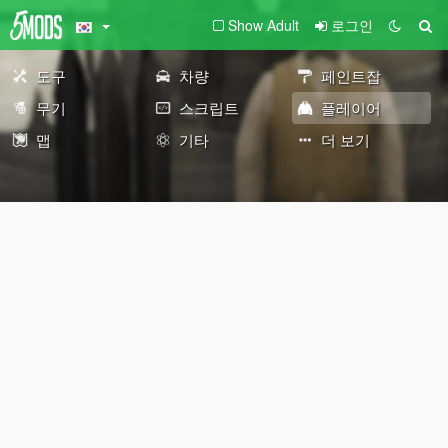
Show Adult
로그인
도구
차량
페인트잡
무기
스크립트
플레이어
맵
기타
더 보기