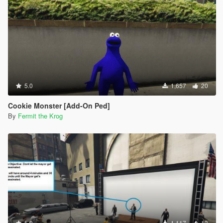
5.0
1,657
20
Cookie Monster [Add-On Ped]
By
Fermit the Krog
5.0
1,117
13