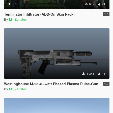
5.0
607
21
Terminator Infiltrator (ADD-On Skin Pack)
1.0
By
Mr_Zarratox
1,351
11
Westinghouse M-25 40-watt Phased Plasma Pulse-Gun
1.0
By
Mr_Zarratox