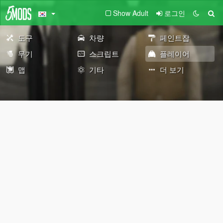
Show Adult
로그인
도구
차량
페인트잡
무기
스크립트
플레이어
맵
기타
더 보기