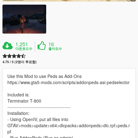
1,251
16
다운로드수
좋아요수
4.75 / 5 (2명이 투표함)
Use this Mod to use Peds as Add-Ons
https://www.gta5-mods.com/scripts/addonpeds-asi-pedselector
Included is:
Terminator T-800
-----------------------------------------
Installation:
- Using OpenIV, put all files into
GTAV>mods>update>x64>dlcpacks>addonpeds>dlc.rpf>peds.r
pf
- Run AddonPeds (Run as admin)