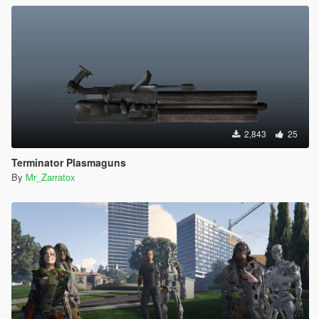
2,843
25
Terminator Plasmaguns
By
Mr_Zarratox