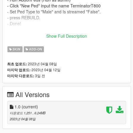
- Click "New Ped" input the name TerminatorT800
- Set Ped Type to "Male" and Is streamed "False".
- press REBUILD.
- Done!
-----------------------------------------
Special thanks to RX1StrideR
Show Full Description
Model from Fortnite
SKIN
ADD-ON
2023년 04월 08일
최초 업로드:
2023년 04월 12일
마지막 업로드:
3일 전
마지막 다운로드:
All Versions
1.0
(current)
다운로드 1,251
, 6.24MB
2023년 04월 08일