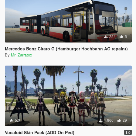
254
5
Mercedes Benz Citaro G (Hamburger Hochbahn AG repaint)
By
Mr_Zarratox
5.0
1,960
29
Vocaloid Skin Pack (ADD-On Ped)
1.0