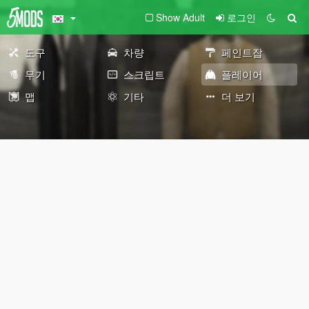
Show Adult
로그인
도구
차량
페인트잡
무기
스크립트
플레이어
맵
기타
더 보기