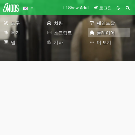
Show Adult
로그인
도구
차량
페인트잡
무기
스크립트
플레이어
맵
기타
더 보기