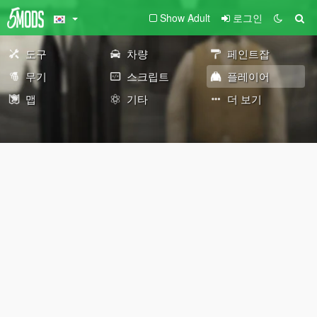
Show Adult
로그인
도구
차량
페인트잡
무기
스크립트
플레이어
맵
기타
더 보기