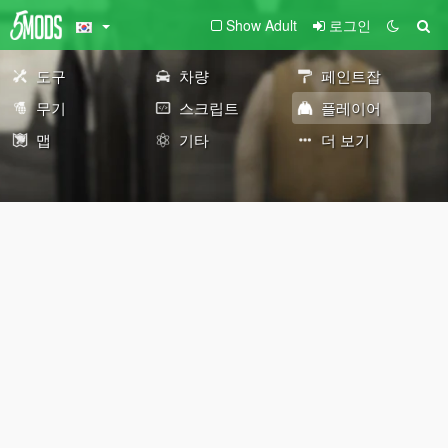
Show Adult
로그인
도구
차량
페인트잡
무기
스크립트
플레이어
맵
기타
더 보기