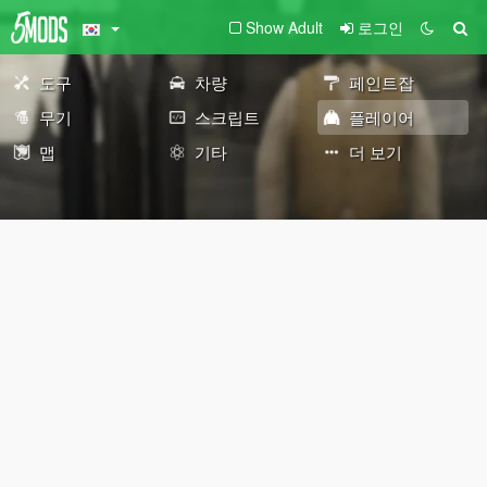
Show Adult
로그인
도구
차량
페인트잡
무기
스크립트
플레이어
맵
기타
더 보기