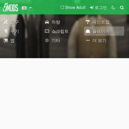
Show Adult
로그인
도구
차량
페인트잡
무기
스크립트
플레이어
맵
기타
더 보기