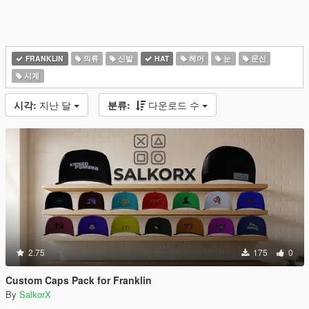
FRANKLIN
의류
신발
HAT
헤어
눈
문신
시계
시각:
지난 달
분류:
다운로드 수
2.75
175
0
Custom Caps Pack for Franklin
By
SalkorX