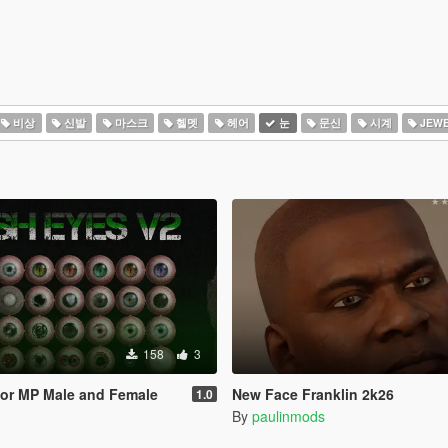
비상
신발
마스크
헬멧
헤어
눈
문신
시계
JEWE
158
3
for MP Male and Female
New Face Franklin 2k26
1.0
By
paulinmods