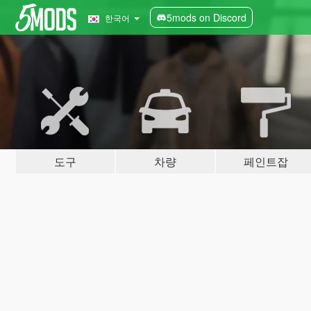
5mods on Discord
한국어
도구
차량
페인트잡