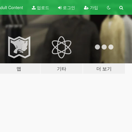
dult
Content
업로드
로그인
가입
맵
기타
더 보기