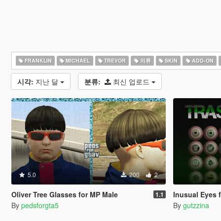
FRANKLIN
MICHAEL
TREVOR
의류
SKIN
ADD-ON
시각:
지난 달
분류:
최신 업로드
5.0
200
2
Oliver Tree Glasses for MP Male
Inusual Eyes 
1.1
By
pedsforgta5
By
gutzzina