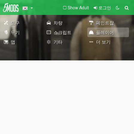
Show Adult
로그인
도구
차량
페인트잡
무기
스크립트
플레이어
맵
기타
더 보기