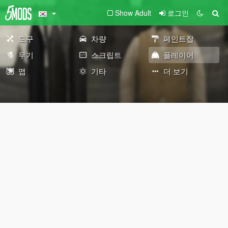
Show Adult
로그인
도구
차량
페인트잡
무기
스크립트
플레이어
맵
기타
더 보기