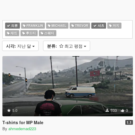
의류
FRANKLIN
MICHAEL
TREVOR
셔츠
저지
재킷
후드티
스웨터
시각:
지난 달
분류:
최고 평점
5.0
333
3
T-shirts for MP Male
1.1
By
ahmedemad223