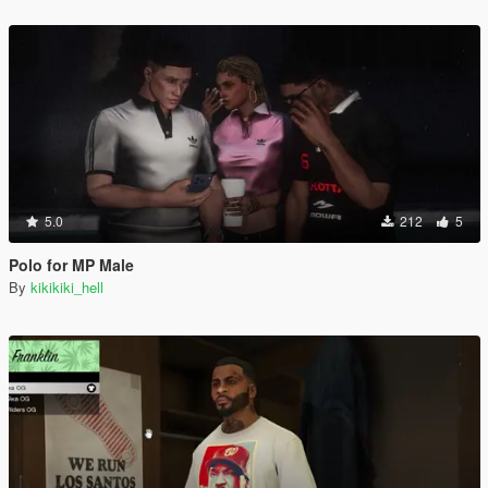
5.0
212
5
Polo for MP Male
By
kikikiki_hell