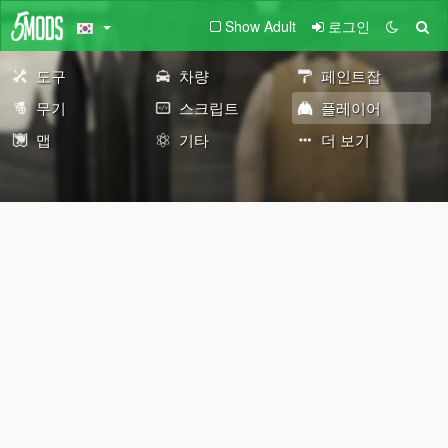
Show Adult
로그인
도구
차량
페인트잡
무기
스크립트
플레이어
맵
기타
더 보기