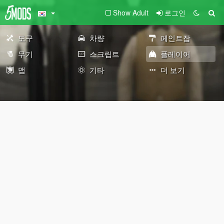
Show Adult
로그인
도구
차량
페인트잡
무기
스크립트
플레이어
맵
기타
더 보기