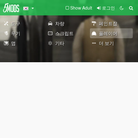
Show Adult
로그인
도구
차량
페인트잡
무기
스크립트
플레이어
맵
기타
더 보기