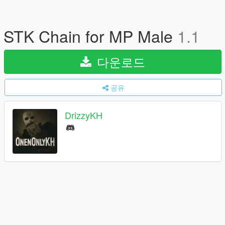
STK Chain for MP Male
1.1
다운로드
공유
DrizzyKH