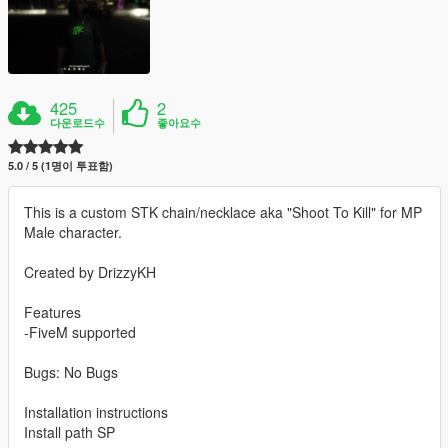
425
2
다운로드수
좋아요수
5.0 / 5 (1명이 투표함)
This is a custom STK chain/necklace aka "Shoot To Kill" for MP
Male character.
Created by DrizzyKH
Features
-FiveM supported
Bugs: No Bugs
Installation instructions
Install path SP