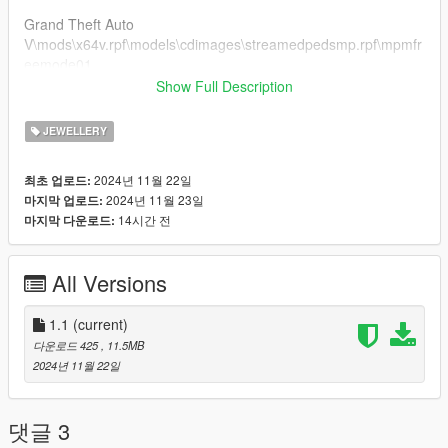
Grand Theft Auto
V\mods\x64v.rpf\models\cdimages\streamedpedsmp.rpf\mpmfr
eemode01
if you already have a model in slot used then rename teef013 u
Show Full Description
to a different number that's not being used.
JEWELLERY
FiveM Installation
1. Rename files to desired names, and place in FiveM stream
2024년 11월 22일
최초 업로드:
folder.
2024년 11월 23일
마지막 업로드:
14시간 전
마지막 다운로드:
Join the discord for more discord only releases dropping soon.
discord.gg/TT78hXn2Mk
All Versions
1.1
(current)
다운로드 425
, 11.5MB
2024년 11월 22일
댓글 3