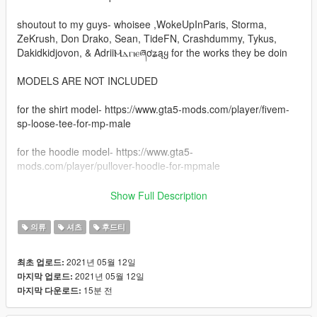
shoutout to my guys- whoisee ,WokeUpInParis, Storma,
ZeKrush, Don Drako, Sean, TideFN, Crashdummy, Tykus,
Dakidkidjovon, & AdriiⲘⲇⲅⲓⲉཞơʑąყ for the works they be doin
MODELS ARE NOT INCLUDED
for the shirt model- https://www.gta5-mods.com/player/fivem-
sp-loose-tee-for-mp-male
for the hoodie model- https://www.gta5-
mods.com/player/pullover-hoodie-for-mpmale
INSTALATION -
Show Full Description
just got to mods
의류
셔츠
후드티
then x64v
2021년 05월 12일
최초 업로드:
2021년 05월 12일
마지막 업로드:
then models
15분 전
마지막 다운로드:
after go to cdimages