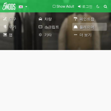
Show Adult
로그인
도구
차량
페인트잡
무기
스크립트
플레이어
맵
기타
더 보기