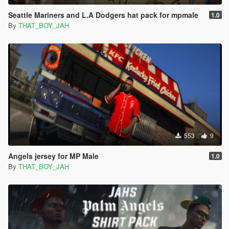
Seattle Mariners and L.A Dodgers hat pack for mpmale
1.0
By
THAT_BOY_JAH
553
9
Angels jersey for MP Male
1.0
By
THAT_BOY_JAH