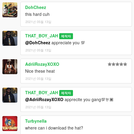
DohCheez
this hard cuh
2021년 05월 13일
THAT_BOY_JAH
제작자
@DohCheez
appreciate you 💯
2021년 05월 13일
AdriiRozayXOXO
Nice these heat
2021년 05월 13일
THAT_BOY_JAH
제작자
@AdriiRozayXOXO
apprecite you gang💯🤘🏾
2021년 05월 13일
Turbynella
where can i download the hat?