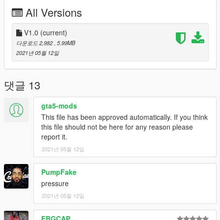
All Versions
then streamedpeds_mp.rpf
and go to mp_m_freemode_01 and just drag the files that you
V1.0
(current)
downloaded from me
다운로드 2,982
, 5.99MB
2021년 05월 12일
ENJOY!
댓글 13
gta5-mods
This file has been approved automatically. If you think
this file should not be here for any reason please
report it.
2021년 05월 12일
PumpFake
pressure
2021년 05월 12일
FBGCAP