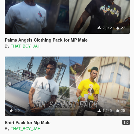
2,012
27
Palms Angels Clothing Pack for MP Male
By
THAT_BOY_JAH
5.0
1,245
25
Shirt Pack for Mp Male
1.0
By
THAT_BOY_JAH