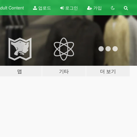
dult
Content
업로드
로그인
가입
맵
기타
더 보기