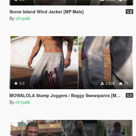
Stone Island Wind Jacket [MP Male]
1.2
By
ch1psik
5.0
3,638
20
MOWALOLA Stamp Joggers / Baggy Sweatpants [MP Male]
1.1
By
ch1psik