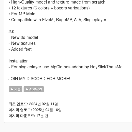
• High-Quality model and texture made from scratch
• 12 textures (6 colors + boxers varioations)
• For MP Male
• Compatible with FiveM, RageMP, AltV, Singleplayer
2.0
- New 3d model
- New textures
- Added feet
Installation
- For singleplayer use MpClothes addon by HeySlickThatsMe
JOIN MY DISCORD FOR MORE!
의류
ADD-ON
2024년 02월 11일
최초 업로드:
2025년 04월 16일
마지막 업로드:
17분 전
마지막 다운로드: