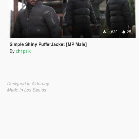
1,832
25
Simple Shiny PufferJacket [MP Male]
By
ch1psik
Designed in Alderney
Made in Los Santos