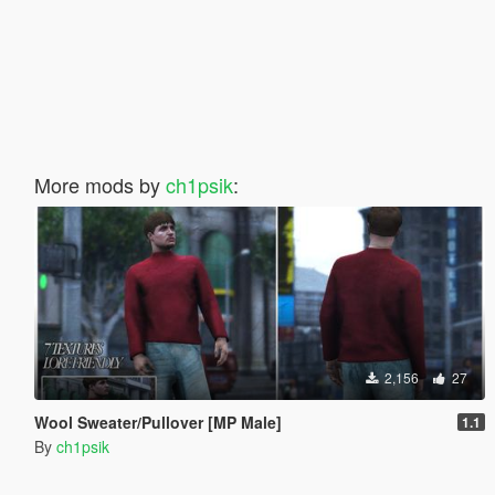
More mods by
ch1psik
:
2,156
27
Wool Sweater/Pullover [MP Male]
1.1
By
ch1psik