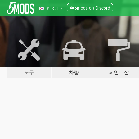
5mods on Discord
한국어
도구
차량
페인트잡