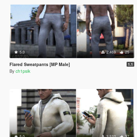
5.0
2,469
25
Flared Sweatpants [MP Male]
1.1
By
ch1psik
5.0
3,532
37