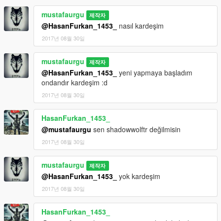
mustafaurgu
제작자
@HasanFurkan_1453_
nasıl kardeşim
2017년 08월 30일
mustafaurgu
제작자
@HasanFurkan_1453_
yeni yapmaya başladım
ondandır kardeşim :d
2017년 08월 30일
HasanFurkan_1453_
@mustafaurgu
sen shadowwolftr değilmisin
2017년 08월 30일
mustafaurgu
제작자
@HasanFurkan_1453_
yok kardeşim
2017년 08월 30일
HasanFurkan_1453_