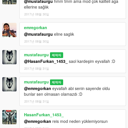
@mustafaurgu
hmm tmm ama mod çok kaliteli aga
ellerine sağlık
2017년 08월 30일
emregorkan
@mustafaurgu
eline saglık
2017년 08월 30일
mustafaurgu
제작자
@HasanFurkan_1453_
saol kardeşim eyvallah :D
2017년 08월 31일
mustafaurgu
제작자
@emregorkan
eyvallah abi senin sayende oldu
bunlar sen olmasan olamazdı :D
2017년 08월 31일
HasanFurkan_1453_
@emregorkan
reis mod neden yüklemiyorsun