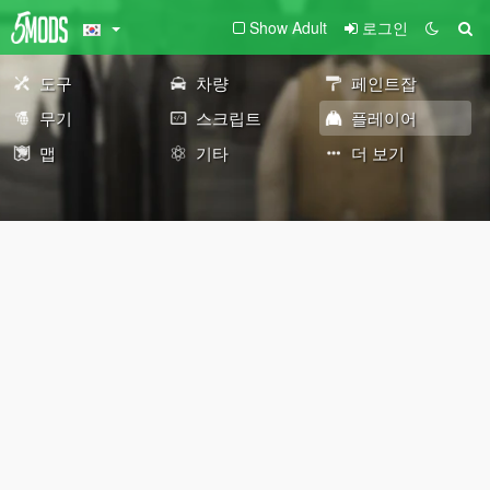
Show Adult
로그인
도구
차량
페인트잡
무기
스크립트
플레이어
맵
기타
더 보기