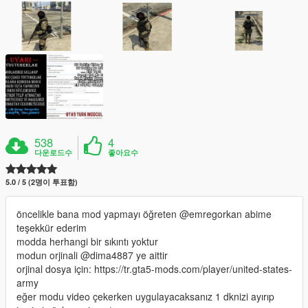
538
4
다운로드수
좋아요수
5.0 / 5 (2명이 투표함)
öncelikle bana mod yapmayı öğreten @emregorkan abime
teşekkür ederim
modda herhangi bir sıkıntı yoktur
modun orjinali @dima4887 ye aittir
orjinal dosya için: https://tr.gta5-mods.com/player/united-states-
army
eğer modu video çekerken uygulayacaksanız 1 dknizi ayırıp