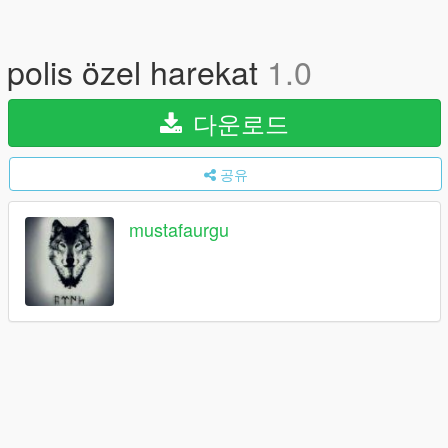
polis özel harekat
1.0
다운로드
공유
mustafaurgu