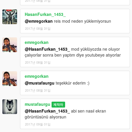
2017년 08월 31일
HasanFurkan_1453_
@emregorkan
reis mod neden yüklemiyorsun
2017년 08월 31일
emregorkan
@HasanFurkan_1453_
mod yüklüyozda ne oluyor
çalıyorlar sonra ben yaptım diye youtubeye atıyorlar
2017년 08월 31일
emregorkan
@mustafaurgu
teşekkür ederim :)
2017년 08월 31일
mustafaurgu
제작자
@HasanFurkan_1453_
abi sen nasıl ekran
görüntüsünü alıyorsun
2017년 09월 01일