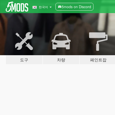
5mods on Discord
한국어
도구
차량
페인트잡