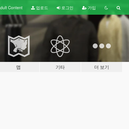
dult
Content
업로드
로그인
가입
맵
기타
더 보기