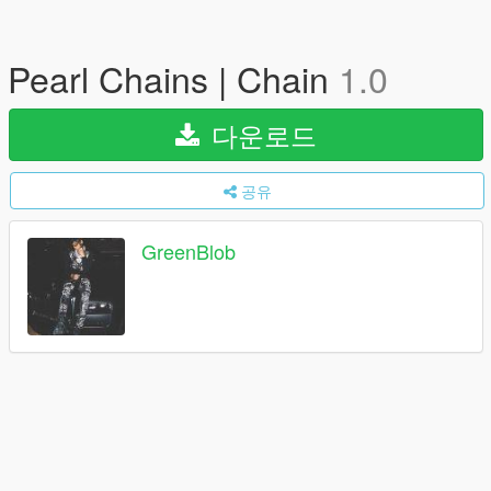
Pearl Chains | Chain
1.0
다운로드
공유
GreenBlob