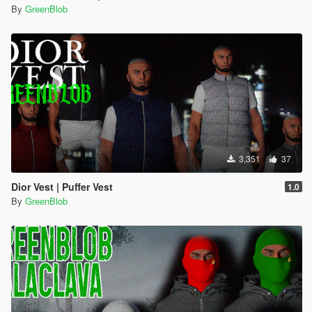
By
GreenBlob
3,351
37
Dior Vest | Puffer Vest
1.0
By
GreenBlob