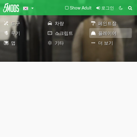
Show Adult
로그인
도구
차량
페인트잡
무기
스크립트
플레이어
맵
기타
더 보기