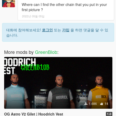
Where can I find the other chain that you put in your
first picture ?
2022년 05월 05일
대화에 참여해보세요!
로그인
또는
가입
을 하면 댓글을 달 수 있
습니다.
More mods by
GreenBlob
:
1,686
14
OG Astro V2 Gilet | Hoodrich Vest
1.0