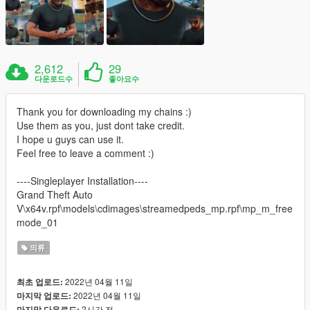
2,612
29
다운로드수
좋아요수
Thank you for downloading my chains :)
Use them as you, just dont take credit.
I hope u guys can use it.
Feel free to leave a comment :)
----Singleplayer Installation----
Grand Theft Auto
V\x64v.rpf\models\cdimages\streamedpeds_mp.rpf\mp_m_free
mode_01
의류
2022년 04월 11일
최초 업로드:
2022년 04월 11일
마지막 업로드:
2시간 전
마지막 다운로드: