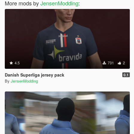
More mods by
JensenModding
:
4.5
731
2
Danish Superliga jersey pack
0.1
By
JensenModding