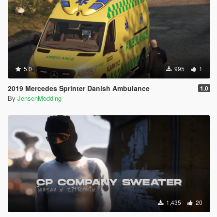
5.0
995
1
2019 Mercedes Sprinter Danish Ambulance
1.0
By
JensenModding
1,435
20