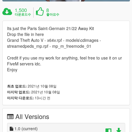
1,500
8
다운로드수
좋아요수
Its just the Paris Saint-Germain 21/22 Away Kit
Drop the file in here
Grand Theft Auto V - x64v.rpf - models\cdimages -
streamedpeds_mp.rpf - mp_m_freemode_01
Credit if you use my work for anything, feel free to use it on ur
FiveM servers idc.
Enjoy
2021년 10월 08일
최초 업로드:
2021년 10월 08일
마지막 업로드:
13시간 전
마지막 다운로드:
All Versions
1.0
(current)