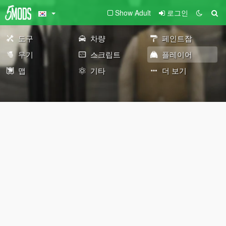
Show Adult
로그인
도구
차량
페인트잡
무기
스크립트
플레이어
맵
기타
더 보기