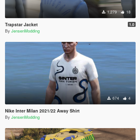
1,279
18
Trapstar Jacket
1.0
By
JensenModding
674
4
Nike Inter Milan 2021/22 Away Shirt
By
JensenModding