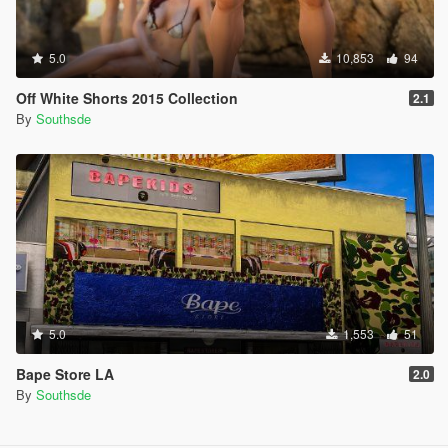
5.0
10,853
94
Off White Shorts 2015 Collection
2.1
By
Southsde
5.0
1,553
51
Bape Store LA
2.0
By
Southsde