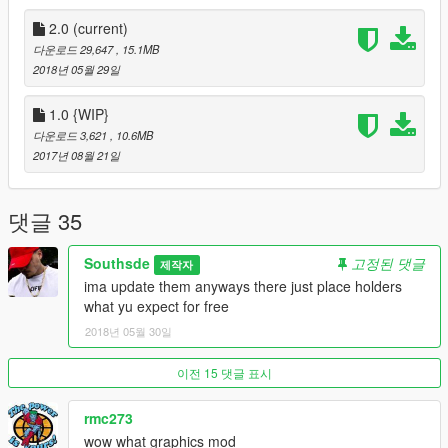
Read About The New "OFF WHITE x AIR JORDAN 1"
2.0
(current)
다운로드 29,647
, 15.1MB
[Another Callab With Yvng
Polk
]
2018년 05월 29일
Thanks To
@Siubole2
For Jeans Model
1.0 {WIP}
다운로드 3,621
, 10.6MB
--------------------------------------------------------------------------------
2017년 08월 21일
-------------------
DO NOT REUPLOAD MY MODS OR EDIT AND REUPLOAD
MY TEXTURES!!!
댓글 35
Southsde
고정된 댓글
제작자
ima update them anyways there just place holders
what yu expect for free
2018년 05월 30일
이전 15 댓글 표시
rmc273
wow what graphics mod