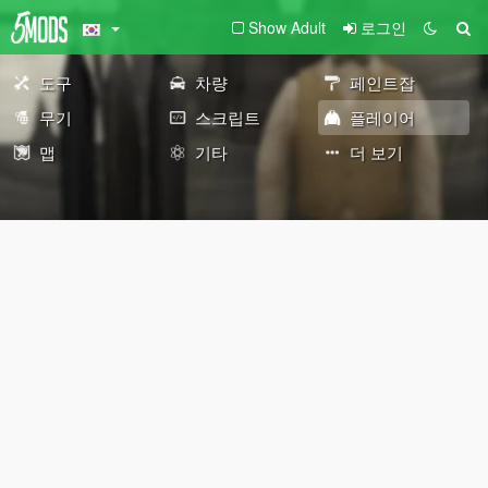
Show Adult
로그인
도구
차량
페인트잡
무기
스크립트
플레이어
맵
기타
더 보기