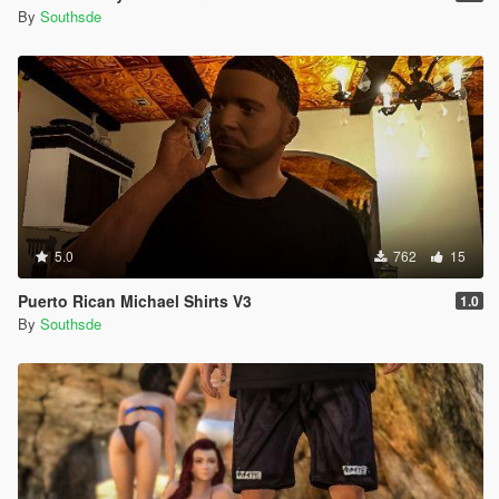
By
Southsde
5.0
762
15
Puerto Rican Michael Shirts V3
1.0
By
Southsde