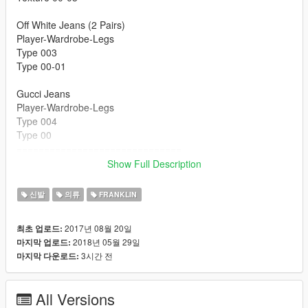
Off White Jeans (2 Pairs)
Player-Wardrobe-Legs
Type 003
Type 00-01
Gucci Jeans
Player-Wardrobe-Legs
Type 004
Type 00
==============================
- HD
Show Full Description
- Normal & Spec Maps (Custom Model Included)
- Off White Jeans
신발
의류
FRANKLIN
- Gucci Jeans
2017년 08월 20일
최초 업로드:
**UPDATE**
2018년 05월 29일
마지막 업로드:
Added 2 More Color Ways
3시간 전
마지막 다운로드:
- UNC
- White/White
All Versions
**OFF WHITE MODELS COMING SOON**