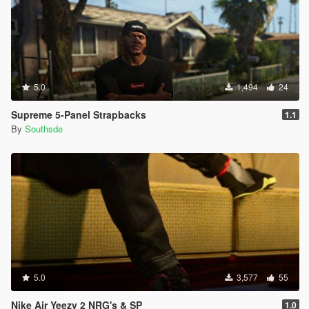
5.0
1,494
24
Supreme 5-Panel Strapbacks
1.1
By
Southsde
5.0
3,577
55
Nike Air Yeezy 2 NRG's & SP
1.0