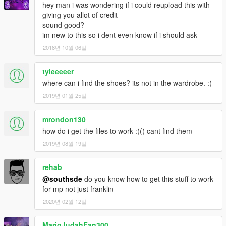
hey man i was wondering if i could reupload this with
giving you allot of credit
sound good?
im new to this so i dent even know if i should ask
2018년 10월 06일
tyleeeeer
where can i find the shoes? its not in the wardrobe. :(
2019년 01월 25일
mrondon130
how do i get the files to work :((( cant find them
2019년 08월 19일
rehab
@southsde
do you know how to get this stuff to work
for mp not just franklin
2020년 02월 12일
MarioJudahFan300