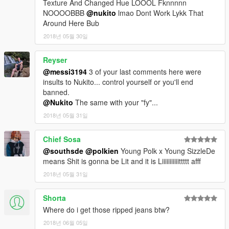
Texture And Changed Hue LOOOL Fknnnnn
NOOOOBBB
@nukito
lmao Dont Work Lykk That
Around Here Bub
2018년 05월 30일
Reyser
@messi3194
3 of your last comments here were
insults to Nukito... control yourself or you'll end
banned.
@Nukito
The same with your "fy"...
2018년 05월 31일
Chief Sosa
@southsde
@polkien
Young Polk x Young SizzleDe
means Shit is gonna be Lit and it is Liiiiiiiiiiittttt afff
2018년 05월 31일
Shorta
Where do i get those ripped jeans btw?
2018년 06월 05일