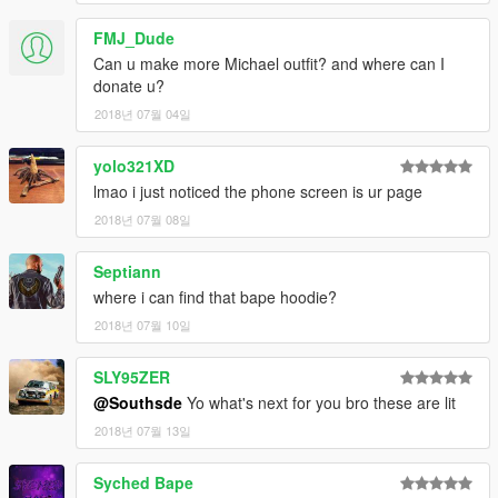
FMJ_Dude
Can u make more Michael outfit? and where can I
donate u?
2018년 07월 04일
yolo321XD
lmao i just noticed the phone screen is ur page
2018년 07월 08일
Septiann
where i can find that bape hoodie?
2018년 07월 10일
SLY95ZER
@Southsde
Yo what's next for you bro these are lit
2018년 07월 13일
Syched Bape