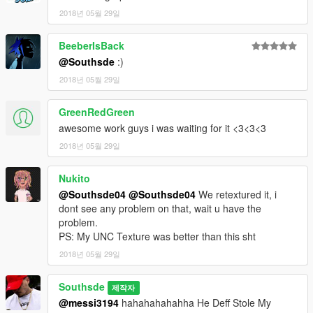
2018년 05월 29일
BeeberIsBack
@Southsde
:)
2018년 05월 29일
GreenRedGreen
awesome work guys i was waiting for it <3<3<3
2018년 05월 29일
Nukito
@Southsde04
@Southsde04
We retextured it, i
dont see any problem on that, wait u have the
problem.
PS: My UNC Texture was better than this sht
2018년 05월 29일
Southsde
제작자
@messi3194
hahahahahahha He Deff Stole My