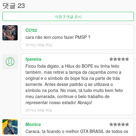
댓글 23
이전 3 댓글 표시
Cl752
cara não tem como fazer PMSP ?
2016년 09월 05일
fpereira
Ficou foda digato, a Hilux do BOPE eu tinha feito
também, mas retirei a tampa da caçamba como a
original e o símbolo do bope fica na parte de trás
somente. Antes desse padrão q se utilizava o
símbolo na porta. No mais, tá tudo muito bem feito
meu camarada, continue o belo trabalho de
representar nosso estado! Abraço!
2016년 09월 06일
Morrice
Caraca, ta ficando o melhor GTA BRASIL de todos os