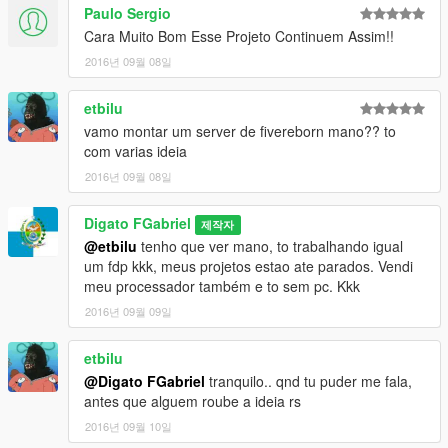
Paulo Sergio
Cara Muito Bom Esse Projeto Continuem Assim!!
2016년 09월 08일
etbilu
vamo montar um server de fivereborn mano?? to
com varias ideia
2016년 09월 08일
Digato FGabriel
제작자
@etbilu
tenho que ver mano, to trabalhando igual
um fdp kkk, meus projetos estao ate parados. Vendi
meu processador também e to sem pc. Kkk
2016년 09월 09일
etbilu
@Digato FGabriel
tranquilo.. qnd tu puder me fala,
antes que alguem roube a ideia rs
2016년 09월 10일