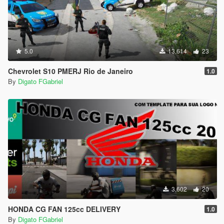
5.0
13,614
23
Chevrolet S10 PMERJ Rio de Janeiro
1.0
By
Digato FGabriel
3,602
20
HONDA CG FAN 125cc DELIVERY
1.0
By
Digato FGabriel