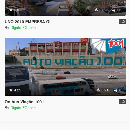
5.0
3,026
23
UNO 2010 EMPRESA OI
1.0
By
Digato FGabriel
4.25
3,916
8
Onibus Viação 1001
1.0
By
Digato FGabriel