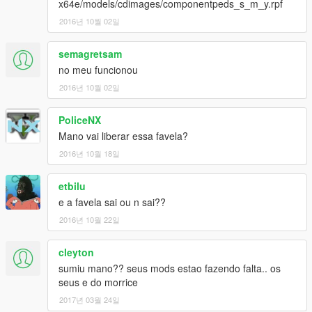
x64e/models/cdimages/componentpeds_s_m_y.rpf
2016년 10월 02일
semagretsam
no meu funcionou
2016년 10월 02일
PoliceNX
Mano vai liberar essa favela?
2016년 10월 18일
etbilu
e a favela sai ou n sai??
2016년 10월 22일
cleyton
sumiu mano?? seus mods estao fazendo falta.. os
seus e do morrice
2017년 03월 24일