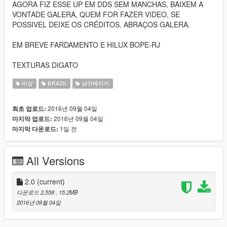
AGORA FIZ ESSE UP EM DDS SEM MANCHAS, BAIXEM A
VONTADE GALERA, QUEM FOR FAZER VIDEO, SE
POSSIVEL DEIXE OS CRÉDITOS. ABRAÇOS GALERA.
EM BREVE FARDAMENTO E HILUX BOPE-RJ
TEXTURAS DIGATO
비상
BRAZIL
남아메리카
2016년 09월 04일
최초 업로드:
2016년 09월 04일
마지막 업로드:
1일 전
마지막 다운로드:
All Versions
2.0
(current)
다운로드 2,558
, 15.2MB
2016년 09월 04일