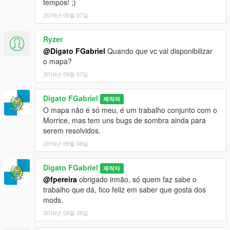
tempos! ;)
2016년 09월 07일
Ryzer
@Digato FGabriel
Quando que vc vai disponibilizar
o mapa?
2016년 09월 07일
Digato FGabriel
제작자
O mapa não é só meu, é um trabalho conjunto com o
Morrice, mas tem uns bugs de sombra ainda para
serem resolvidos.
2016년 09월 08일
Digato FGabriel
제작자
@fpereira
obrigado irmão, só quem faz sabe o
trabalho que dá, fico feliz em saber que gosta dos
mods.
2016년 09월 08일