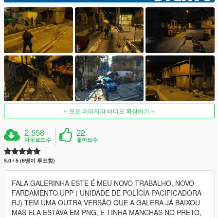
모든 이미지와 비디오 확장하기
2,558
22
다운로드수
좋아요수
5.0 / 5 (6명이 투표함)
FALA GALERINHA ESTE É MEU NOVO TRABALHO, NOVO
FARDAMENTO UPP ( UNIDADE DE POLÍCIA PACIFICADORA -
RJ) TEM UMA OUTRA VERSÃO QUE A GALERA JÁ BAIXOU
MAS ELA ESTAVA EM PNG, E TINHA MANCHAS NO PRETO,