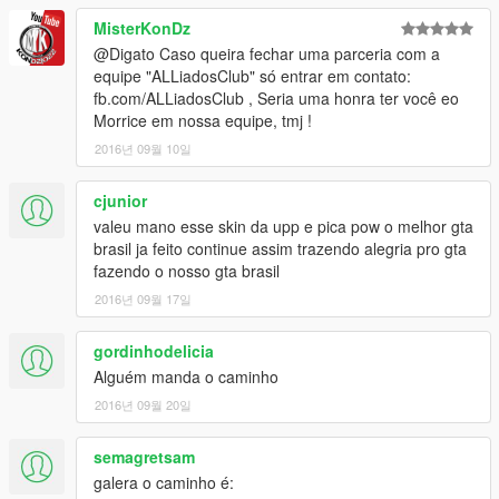
MisterKonDz
@Digato Caso queira fechar uma parceria com a
equipe "ALLiadosClub" só entrar em contato:
fb.com/ALLiadosClub , Seria uma honra ter você eo
Morrice em nossa equipe, tmj !
2016년 09월 10일
cjunior
valeu mano esse skin da upp e pica pow o melhor gta
brasil ja feito continue assim trazendo alegria pro gta
fazendo o nosso gta brasil
2016년 09월 17일
gordinhodelicia
Alguém manda o caminho
2016년 09월 20일
semagretsam
galera o caminho é: