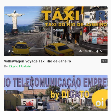
4.31
10,685
53
Volkswagen Voyage Táxi Rio de Janeiro
1.0
By
Digato FGabriel