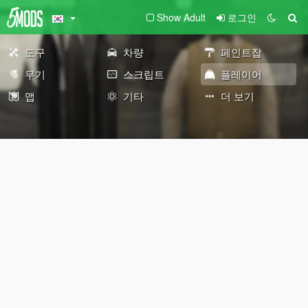
Show Adult
로그인
도구
차량
페인트잡
무기
스크립트
플레이어
맵
기타
더 보기