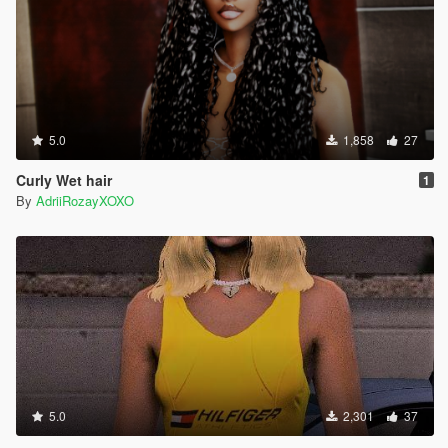
5.0
1,858
27
Curly Wet hair
1
By
AdriiRozayXOXO
5.0
2,301
37