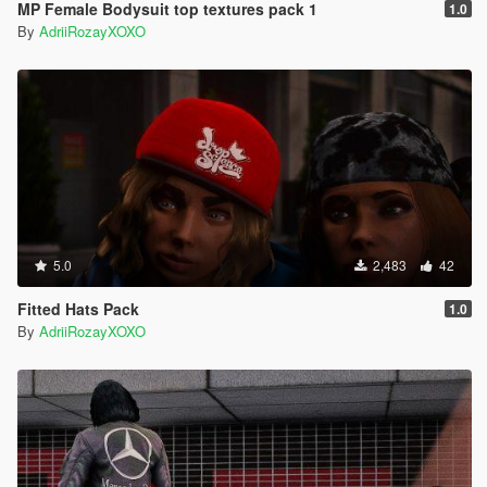
MP Female Bodysuit top textures pack 1
1.0
By
AdriiRozayXOXO
5.0
2,483
42
Fitted Hats Pack
1.0
By
AdriiRozayXOXO