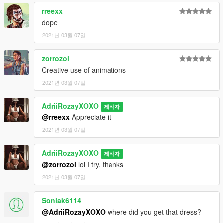
not play FiveM, but if you want to use my textures on your
rreexx
server then you have my permission as long as I get credit.
dope
2021년 03월 07일
zorrozol
Creative use of animations
2021년 03월 07일
AdriiRozayXOXO
제작자
@rreexx
Appreciate it
2021년 03월 07일
AdriiRozayXOXO
제작자
@zorrozol
lol I try, thanks
2021년 03월 07일
Soniak6114
@AdriiRozayXOXO
where did you get that dress?