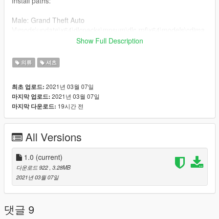
Install paths:
Male: Grand Theft Auto
V\mods\update\x64\dlcpacks\mpsum\dlc.rpf\x64\models\cdima
ges\mpsum_male.rpf\mp_m_freemode_01_mp_m_sum
Show Full Description
Female: Grand Theft Auto
의류
셔츠
V\mods\update\x64\dlcpacks\mpsum\dlc.rpf\x64\models\cdima
ges\mpsum_female.rpf\mp_f_freemode_01_mp_f_sum
2021년 03월 07일
최초 업로드:
2021년 03월 07일
마지막 업로드:
Credits:
19시간 전
마지막 다운로드:
Google
Nautica
Ralph Lauren Polo
All Versions
Tommy Hilfiger
MLB
Champion
1.0
(current)
FUBU
다운로드 922
, 3.28MB
MTV
2021년 03월 07일
Will be making more t shirts soon.
댓글 9
Note: None of my content has been tested on FiveM as I do