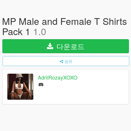
MP Male and Female T Shirts
Pack 1
1.0
다운로드
공유
AdriiRozayXOXO