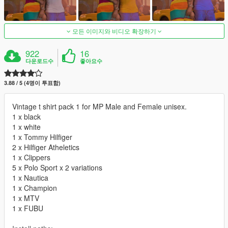
모든 이미지와 비디오 확장하기
922
16
다운로드수
좋아요수
3.88 / 5 (4명이 투표함)
Vintage t shirt pack 1 for MP Male and Female unisex.
1 x black
1 x white
1 x Tommy Hilfiger
2 x Hilfiger Atheletics
1 x Clippers
5 x Polo Sport x 2 variations
1 x Nautica
1 x Champion
1 x MTV
1 x FUBU