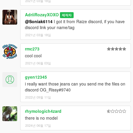
2021년 03월 18일
AdriiRozayXOXO
제작자
@Soniak6114
I got it from Raize discord, if you have
discord link your name/tag
2021년 03월 18일
rmc273
cool cool
2021년 06월 03일
gyen12345
i really want those jeans can you send me the files on
discord OG_Rissy#9740
2022년 09월 11일
rhymologich4zard
there is no model
2024년 06월 17일