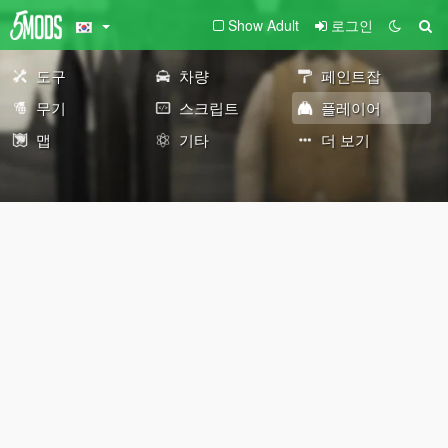
Show Adult
로그인
도구
차량
페인트잡
무기
스크립트
플레이어
맵
기타
더 보기