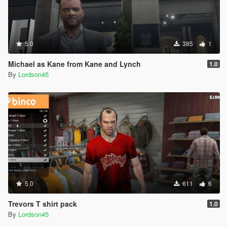
5.0
385
1
Michael as Kane from Kane and Lynch
1.0
By
Lordson45
5.0
611
6
Trevors T shirt pack
1.0
By
Lordson45