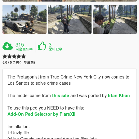
315
3
다운로드수
좋아요수
5.0 / 5 (1명이 투표함)
The Protagonist from True Crime New York City now comes to
Los Santos to solve crime cases
The model came from
this site
and was ported by
Irfan Khan
To use this ped you NEED to have this:
Add-On Ped Selector by FlareXll
Installation:
1:Unzip file
2:Use Openiv and drag and drop the files into