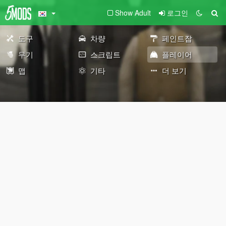
Show Adult
로그인
도구
차량
페인트잡
무기
스크립트
플레이어
맵
기타
더 보기