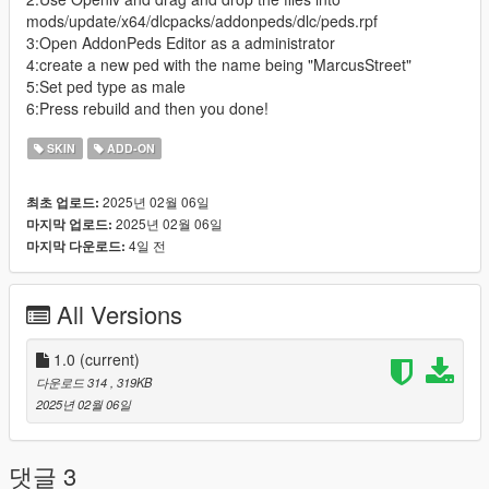
mods/update/x64/dlcpacks/addonpeds/dlc/peds.rpf
3:Open AddonPeds Editor as a administrator
4:create a new ped with the name being "MarcusStreet"
5:Set ped type as male
6:Press rebuild and then you done!
SKIN
ADD-ON
2025년 02월 06일
최초 업로드:
2025년 02월 06일
마지막 업로드:
4일 전
마지막 다운로드:
All Versions
1.0
(current)
다운로드 314
, 319KB
2025년 02월 06일
댓글 3