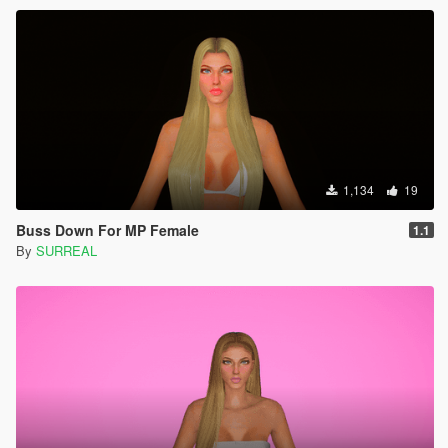
1,134
19
Buss Down For MP Female
1.1
By
SURREAL