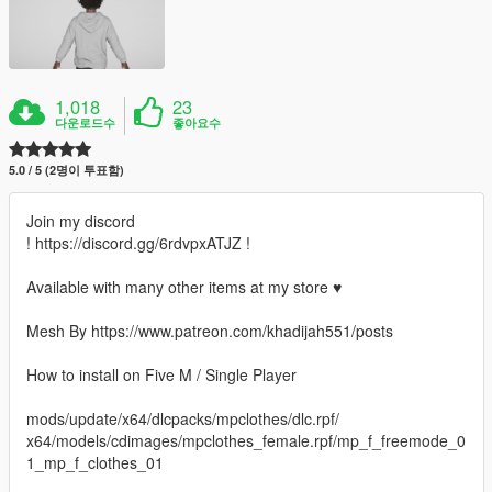
1,018
23
다운로드수
좋아요수
5.0 / 5 (2명이 투표함)
Join my discord
! https://discord.gg/6rdvpxATJZ !
Available with many other items at my store ♥
Mesh By https://www.patreon.com/khadijah551/posts
How to install on Five M / Single Player
mods/update/x64/dlcpacks/mpclothes/dlc.rpf/
x64/models/cdimages/mpclothes_female.rpf/mp_f_freemode_0
1_mp_f_clothes_01