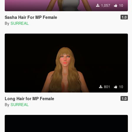
1,057
10
Sasha Hair For MP Female
1.0
By
SURREAL
801
10
Long Hair for MP Female
1.0
By
SURREAL