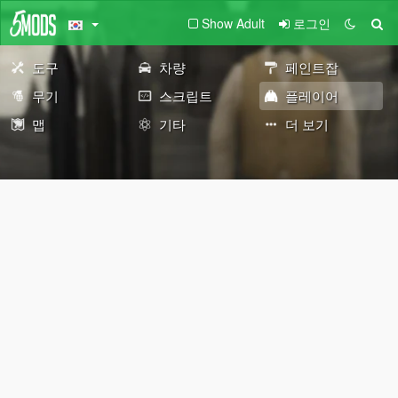
Show Adult
로그인
도구
차량
페인트잡
무기
스크립트
플레이어
맵
기타
더 보기