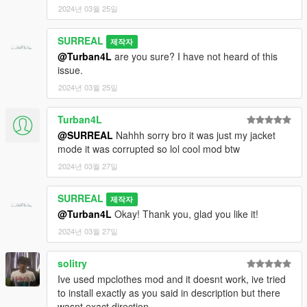
2024년 03월 25일
SURREAL
제작자
@Turban4L
are you sure? I have not heard of this
issue.
2024년 03월 25일
Turban4L
@SURREAL
Nahhh sorry bro it was just my jacket
mode it was corrupted so lol cool mod btw
2024년 03월 27일
SURREAL
제작자
@Turban4L
Okay! Thank you, glad you like it!
2024년 03월 27일
solitry
Ive used mpclothes mod and it doesnt work, ive tried
to install exactly as you said in description but there
wasnt exact direction