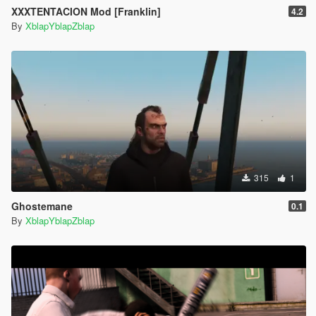
XXXTENTACION Mod [Franklin]
4.2
By
XblapYblapZblap
315
1
Ghostemane
0.1
By
XblapYblapZblap