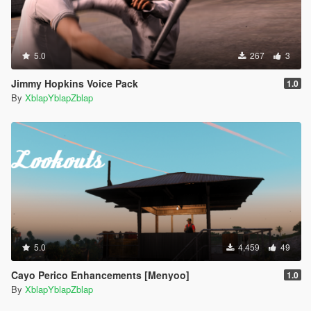
5.0
267
3
Jimmy Hopkins Voice Pack
1.0
By
XblapYblapZblap
5.0
4,459
49
Cayo Perico Enhancements [Menyoo]
1.0
By
XblapYblapZblap