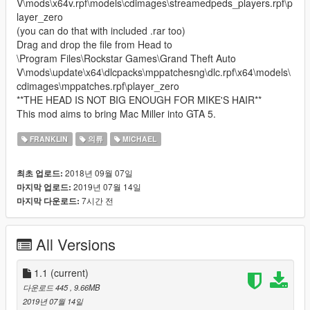
V\mods\x64v.rpf\models\cdimages\streamedpeds_players.rpf\p
layer_zero
(you can do that with included .rar too)
Drag and drop the file from Head to
\Program Files\Rockstar Games\Grand Theft Auto
V\mods\update\x64\dlcpacks\mppatchesng\dlc.rpf\x64\models\
cdimages\mppatches.rpf\player_zero
**THE HEAD IS NOT BIG ENOUGH FOR MIKE'S HAIR**
This mod aims to bring Mac Miller into GTA 5.
FRANKLIN
의류
MICHAEL
2018년 09월 07일
최초 업로드:
2019년 07월 14일
마지막 업로드:
7시간 전
마지막 다운로드:
All Versions
1.1
(current)
다운로드 445
, 9.66MB
2019년 07월 14일