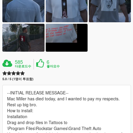
585
6
다운로드수
좋아요수
5.0 / 5 (1명이 투표함)
--INITIAL RELEASE MESSAGE--
Mac Miller has died today, and I wanted to pay my respects.
Rest up big bro.
How to install:
Installation
Drag and drop files in Tattoos to
\Program Files\Rockstar Games\Grand Theft Auto