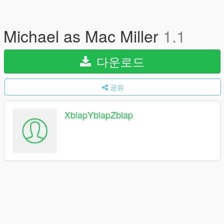
Michael as Mac Miller
1.1
다운로드
공유
XblapYblapZblap