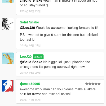
@Solid Snake
yeah man ill make it in about an hour
or so, stay tuned :)
2015년 08월 27일
Solid Snake
@LeoJ20
Would be awesome, looking forward to it!
P.S. I wanted to give 5 stars for this one but I clicked
too fast lol
2015년 08월 27일
LeoJ20
제작자
@Solid Snake
No biggie lol i just uploaded the
chicago one it's pending approval right now
2015년 08월 27일
tjames52095
awesome work man can you please make a lakers
shirt for trevor and michael as well
2020년 11월 09일