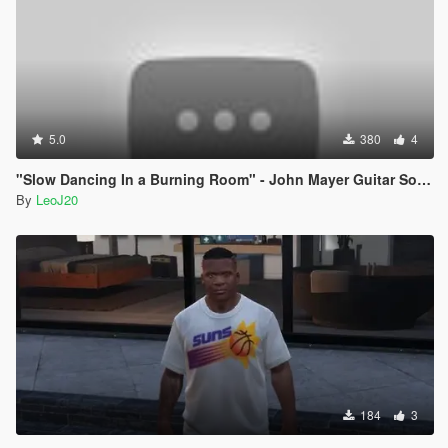
5.0
380
4
"Slow Dancing In a Burning Room" - John Mayer Guitar Sound Mod
By
LeoJ20
184
3