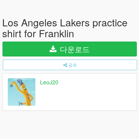
Los Angeles Lakers practice
shirt for Franklin
다운로드
공유
LeoJ20