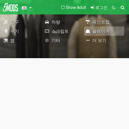
Show Adult
로그인
도구
차량
페인트잡
무기
스크립트
플레이어
맵
기타
더 보기