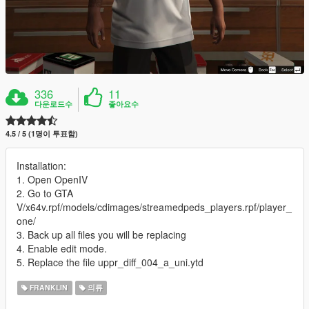
336
11
다운로드수
좋아요수
4.5 / 5 (1명이 투표함)
Installation:
1. Open OpenIV
2. Go to GTA
V/x64v.rpf/models/cdimages/streamedpeds_players.rpf/player_
one/
3. Back up all files you will be replacing
4. Enable edit mode.
5. Replace the file uppr_diff_004_a_uni.ytd
FRANKLIN
의류