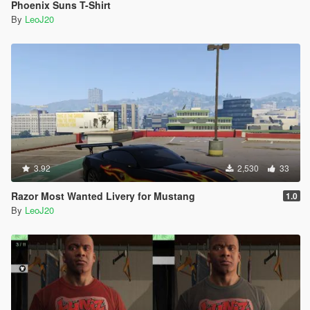
Phoenix Suns T-Shirt
By
LeoJ20
3.92
2,530
33
Razor Most Wanted Livery for Mustang
1.0
By
LeoJ20