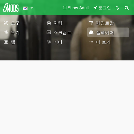
Show Adult
로그인
도구
차량
페인트잡
무기
스크립트
플레이어
맵
기타
더 보기