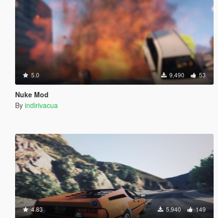
5.0
9,490
53
Nuke Mod
By
indirivacua
4.83
5,940
149