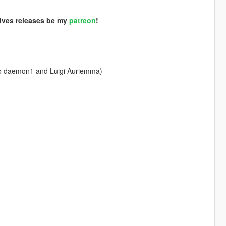
sives releases be my
patreon
!
 to daemon1 and Luigi Auriemma)