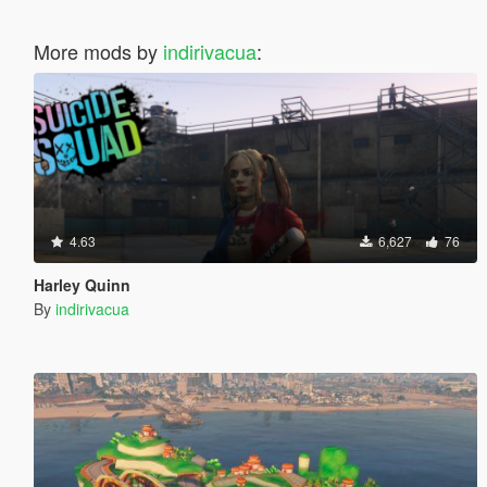
More mods by
indirivacua
:
4.63
6,627
76
Harley Quinn
By
indirivacua