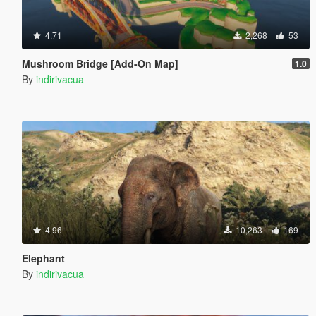
4.71
2,268
53
Mushroom Bridge [Add-On Map]
1.0
By
indirivacua
4.96
10,263
169
Elephant
By
indirivacua