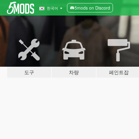
5mods on Discord
한국어
도구
차량
페인트잡