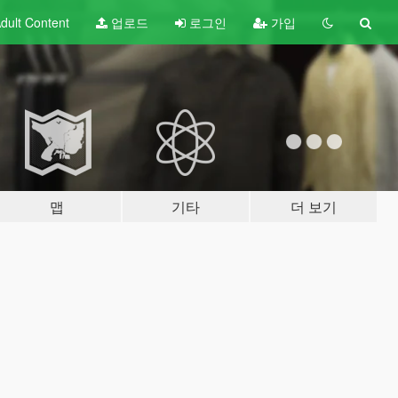
dult
Content
업로드
로그인
가입
맵
기타
더 보기