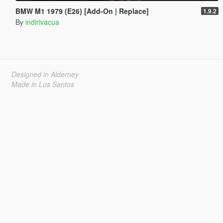
BMW M1 1979 (E26) [Add-On | Replace]
1.9.2
By
indirivacua
Designed in Alderney
Made in Los Santos