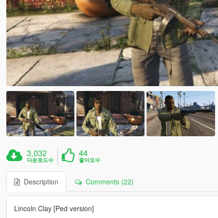
3,032
44
다운로드수
좋아요수
Description
Comments (22)
Lincoln Clay [Ped version]