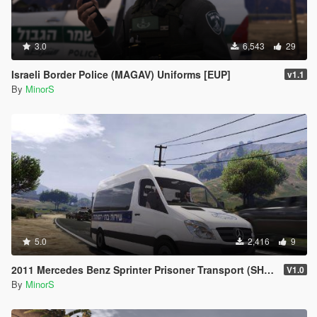
3.0
6,543
29
Israeli Border Police (MAGAV) Uniforms [EUP]
v1.1
By
MinorS
5.0
2,416
9
2011 Mercedes Benz Sprinter Prisoner Transport (SHABAS)
V1.0
By
MinorS