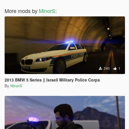
More mods by
MinorS
:
240
1
2013 BMW 5 Series || Israeli Military Police Corps
By
MinorS