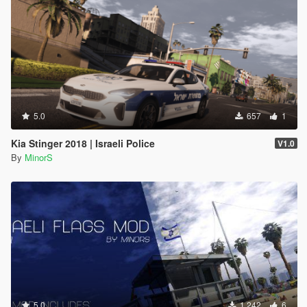
5.0
657
1
Kia Stinger 2018 | Israeli Police
V1.0
By
MinorS
5.0
1,242
6