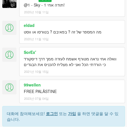
@1 - Sky - 1 תודה אחי!
2020년 10월 11일
eldad
מה המספר של זה ? בפאיבם ? בטורסו או ווסט
2020년 11월 10일
SorEx'
וואלה אחי נראה מטורף אשמח לעזרה ממך דרך דיסקורד
כי הורדתי הכל ואני לא מצליח להכניס את הבגדים
2021년 10월 15일
99wellen
FREE PALÄSTINE
2023년 07월 04일
대화에 참여해보세요!
로그인
또는
가입
을 하면 댓글을 달 수 있
습니다.