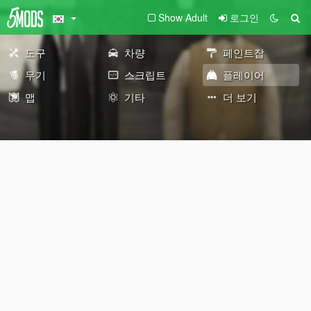
Show Adult
로그인
도구
차량
페인트잡
무기
스크립트
플레이어
맵
기타
더 보기