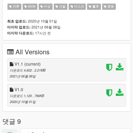
1. https://www.lcpdfr.com/downloads/gta5mods/scripts/13245-
의류
SKIN
비상
신발
마스크
헬멧
중동
eup-menu/ (EUP MENU)
2. https://www.lcpdfr.com/downloads/gta5mods/character/8151-
2020년 10월 01일
최초 업로드:
emergency-uniforms-pack-law-order/ (REQUIRED FOR THE
2021년 06월 08일
마지막 업로드:
EUP MENU TO WORK/חובה להוריד בכדי להשתמש בתפריט ה-
17시간 전
마지막 다운로드:
EUP).
3. https://openiv.com/ (THE TOOL YOU NEED FOR THE
INSTALLATION PROCESS/הכלי שבאמצעותו תוכלו לבצע את
All Versions
ההתקנות לפי מה שנדרש).
V1.1
(current)
다운로드 4,602
, 2.21MB
2021년 06월 08일
V1.0
다운로드 1,120
, 796KB
2020년 10월 01일
댓글 9