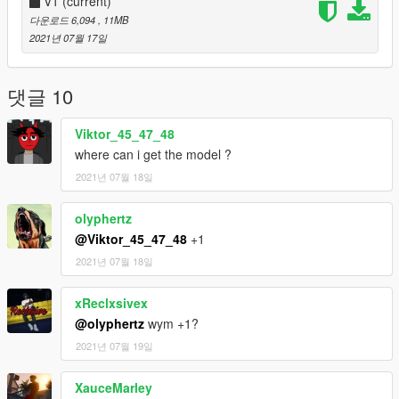
V1
(current)
다운로드 6,094
, 11MB
2021년 07월 17일
댓글 10
Viktor_45_47_48
where can i get the model ?
2021년 07월 18일
olyphertz
@Viktor_45_47_48
+1
2021년 07월 18일
xReclxsivex
@olyphertz
wym +1?
2021년 07월 19일
XauceMarley