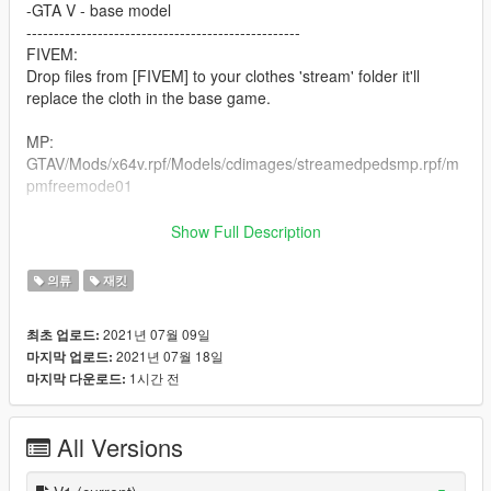
-GTA V - base model
--------------------------------------------------
FIVEM:
Drop files from [FIVEM] to your clothes 'stream' folder it'll
replace the cloth in the base game.
MP:
GTAV/Mods/x64v.rpf/Models/cdimages/streamedpedsmp.rpf/m
pmfreemode01
If you don't know how to install clothes to FiveM as ADDON?
Show Full Description
Watch: https://www.youtube.com/watch?v=p0AJ12-WW4g
의류
재킷
2021년 07월 09일
최초 업로드:
2021년 07월 18일
마지막 업로드:
1시간 전
마지막 다운로드:
All Versions