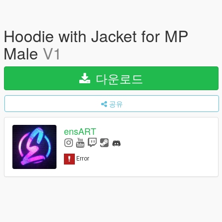
Hoodie with Jacket for MP
Male
V1
다운로드
공유
ensART