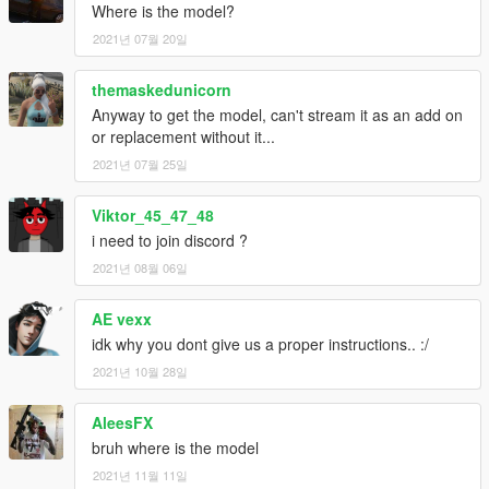
Where is the model?
2021년 07월 20일
themaskedunicorn
Anyway to get the model, can't stream it as an add on
or replacement without it...
2021년 07월 25일
Viktor_45_47_48
i need to join discord ?
2021년 08월 06일
AE vexx
idk why you dont give us a proper instructions.. :/
2021년 10월 28일
AleesFX
bruh where is the model
2021년 11월 11일