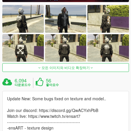
모든 이미지와 비디오 확장하기
6,094
56
다운로드수
좋아요수
Update New: Some bugs fixed on texture and model..
Join our discord: https://discord.gg/QwACYxhPbB
Watch live: https://www.twitch.tv/ensart7
--------------------------------------------------
-ensART - texture design