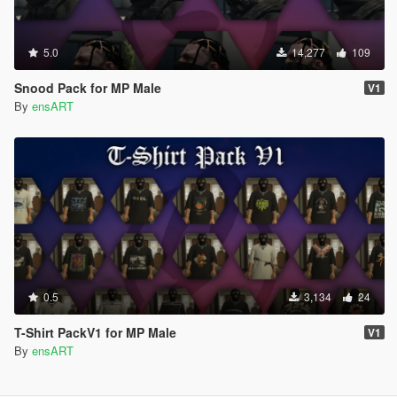
5.0
14,277
109
Snood Pack for MP Male
V1
By
ensART
0.5
3,134
24
T-Shirt PackV1 for MP Male
V1
By
ensART