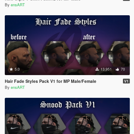
By
ensART
5.0
13,951
70
Hair Fade Styles Pack V1 for MP Male/Female
V1
By
ensART