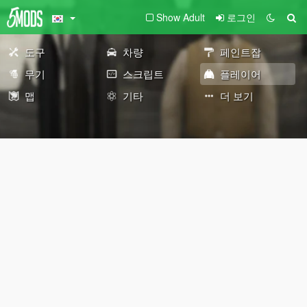
Show Adult
로그인
도구
차량
페인트잡
무기
스크립트
플레이어
맵
기타
더 보기