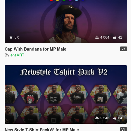
5.0
4,064
42
Cap With Bandana for MP Male
V1
By
ensART
2,546
24
New Style T-Shirt PackV2 for MP Male
V1