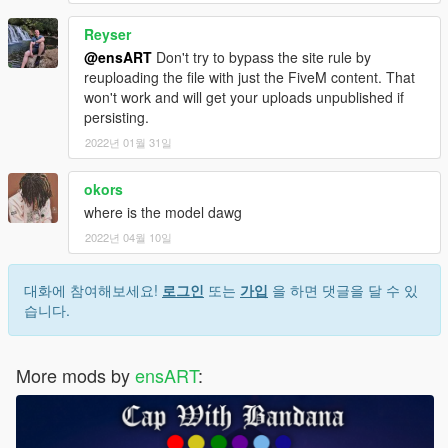
Reyser
@ensART
Don't try to bypass the site rule by
reuploading the file with just the FiveM content. That
won't work and will get your uploads unpublished if
persisting.
2022년 01월 31일
okors
where is the model dawg
2022년 04월 10일
대화에 참여해보세요!
로그인
또는
가입
을 하면 댓글을 달 수 있
습니다.
More mods by
ensART
: