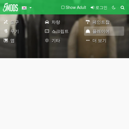
Show Adult
로그인
도구
차량
페인트잡
무기
스크립트
플레이어
맵
기타
더 보기