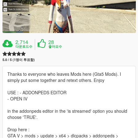
2,714
28
다운로드수
좋아요수
5.0 / 5 (1명이 투표함)
Thanks to everyone who leaves Mods here (Gta5 Mods). I
simply put some together and retext others. Enjoy
USE : - ADDONPEDS EDITOR
- OPEN IV
in the addonpeds editor in the 'is streamed' option you should
choose 'TRUE'.
Drop here :
GTA V > mods > update > x64 > dlcpacks > addonpeds >