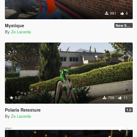
981
6
Mystique
New Skin
By
Ze Lacerda
5.0
756
11
Polaris Retexture
1.0
By
Ze Lacerda