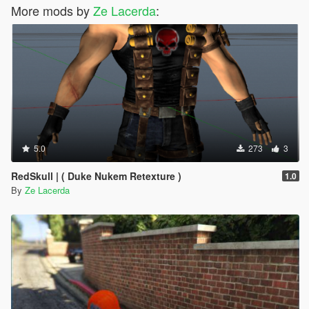
More mods by
Ze Lacerda
:
5.0
273
3
RedSkull | ( Duke Nukem Retexture )
1.0
By
Ze Lacerda