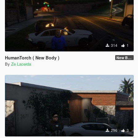
314
1
HumanTorch ( New Body )
New Body
By
Ze Lacerda
296
3