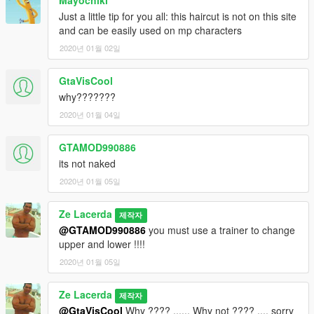
Mayochiki
Just a little tip for you all: this haircut is not on this site
and can be easily used on mp characters
2020년 01월 02일
GtaVisCool
why???????
2020년 01월 04일
GTAMOD990886
its not naked
2020년 01월 05일
Ze Lacerda
제작자
@GTAMOD990886
you must use a trainer to change
upper and lower !!!!
2020년 01월 05일
Ze Lacerda
제작자
@GtaVisCool
Why ???? ...... Why not ???? .... sorry