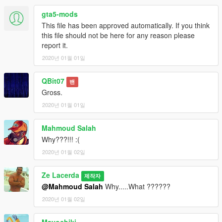
gta5-mods
This file has been approved automatically. If you think
this file should not be here for any reason please
report it.
2020년 01월 01일
QBit07
밴
Gross.
2020년 01월 01일
Mahmoud Salah
Why???!!! :(
2020년 01월 02일
Ze Lacerda
제작자
@Mahmoud Salah
Why.....What ??????
2020년 01월 02일