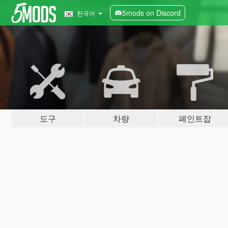
5mods on Discord
한국어
도구
차량
페인트잡