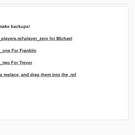
o make backups!
players.rpf\player_zero
for Michael
r_one
For Franklin
r_two
For Trevor
 replace, and drag them into the .rpf