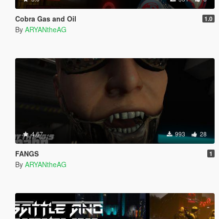
Cobra Gas and Oil
1.0
By
ARYANtheAG
4.67
993
28
FANGS
1
By
ARYANtheAG