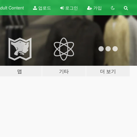
dult
Content
업로드
로그인
가입
맵
기타
더 보기