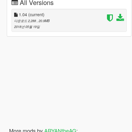
All Versions
1.04
(current)
다운로드 2,288
, 20.9MB
2018년 05월 19일
More mods by
ARYANtheAG
: