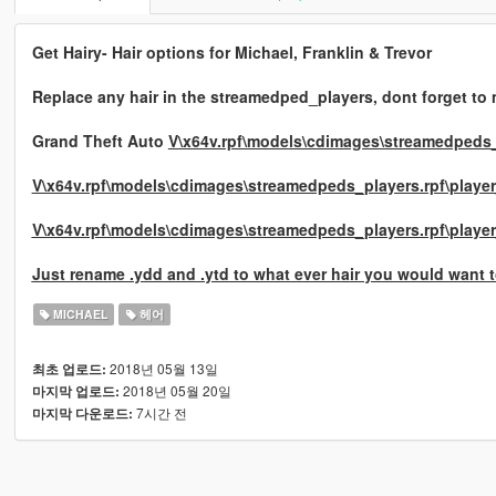
Get Hairy- Hair options for Michael, Franklin & Trevor
Replace any hair in the streamedped_players, dont forget t
Grand Theft Auto
V\x64v.rpf\models\cdimages\streamedpeds_
V\x64v.rpf\models\cdimages\streamedpeds_players.rpf\playe
V\x64v.rpf\models\cdimages\streamedpeds_players.rpf\playe
Just rename .ydd and .ytd to what ever hair you would want to
MICHAEL
헤어
2018년 05월 13일
최초 업로드:
2018년 05월 20일
마지막 업로드:
7시간 전
마지막 다운로드: