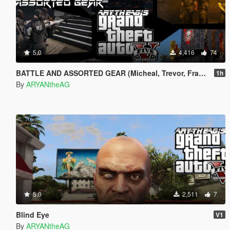
5.0
4,416
74
BATTLE AND ASSORTED GEAR (Micheal, Trevor, Franklin)
1h
By
ARYANtheAG
5.0
2,511
7
Blind Eye
V1
By
ARYANtheAG