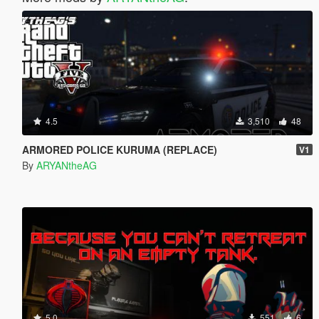
4.5
3,510
48
ARMORED POLICE KURUMA (REPLACE)
V1
By
ARYANtheAG
5.0
551
6